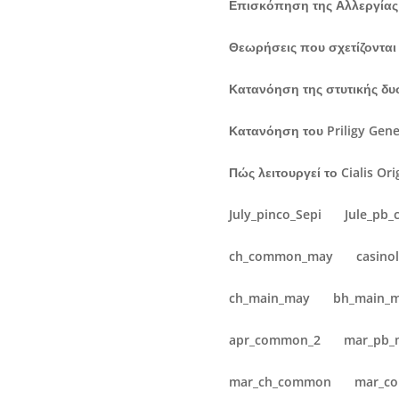
Επισκόπηση της Αλλεργίας 
Θεωρήσεις που σχετίζονται μ
Κατανόηση της στυτικής δυ
Κατανόηση του Priligy Gen
Πώς λειτουργεί το Cialis Or
July_pinco_Sepi
Jule_pb
ch_common_may
casino
ch_main_may
bh_main_
apr_common_2
mar_pb_
mar_ch_common
mar_c