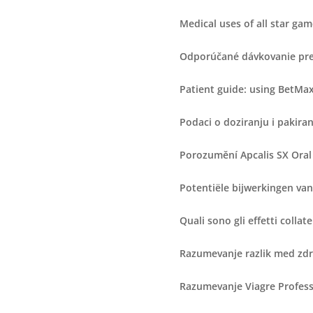
Medical uses of all star ga
Odporúčané dávkovanie pre 
Patient guide: using BetMa
Podaci o doziranju i pakiran
Porozumění Apcalis SX Oral 
Potentiële bijwerkingen van
Quali sono gli effetti colla
Razumevanje razlik med zdr
Razumevanje Viagre Professi