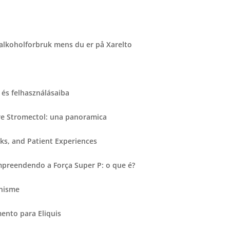
 alkoholforbruk mens du er på Xarelto
és felhasználásaiba
re Stromectol: una panoramica
ks, and Patient Experiences
preendendo a Força Super P: o que é?
anisme
nto para Eliquis