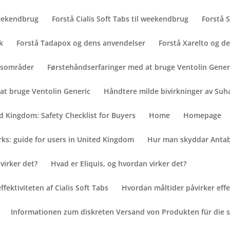
 weekendbrug
Forstå Cialis Soft Tabs til weekendbrug
Forstå 
k
Forstå Tadapox og dens anvendelser
Forstå Xarelto og 
uksområder
Førstehåndserfaringer med at bruge Ventolin Gener
at bruge Ventolin Generic
Håndtere milde bivirkninger av Suh
d Kingdom: Safety Checklist for Buyers
Home
Homepage
ks: guide for users in United Kingdom
Hur man skyddar Antab
virker det?
Hvad er Eliquis, og hvordan virker det?
ektiviteten af ​​Cialis Soft Tabs
Hvordan måltider påvirker effekt
Informationen zum diskreten Versand von Produkten für die 