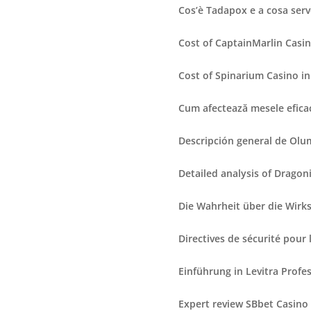
Cos’è Tadapox e a cosa serv
Cost of CaptainMarlin Casi
Cost of Spinarium Casino i
Cum afectează mesele eficac
Descripción general de Olum
Detailed analysis of Dragon
Die Wahrheit über die Wirks
Directives de sécurité pour 
Einführung in Levitra Profe
Expert review SBbet Casino 