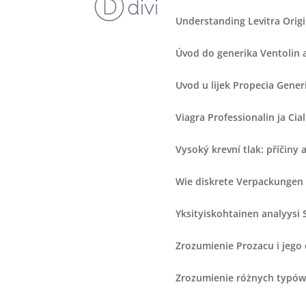
Understanding Levitra Origin
Úvod do generika Ventolin a
Uvod u lijek Propecia Gener
Viagra Professionalin ja Cia
Vysoký krevní tlak: příčiny 
Wie diskrete Verpackungen 
Yksityiskohtainen analyysi S
Zrozumienie Prozacu i jeg
Zrozumienie różnych typów 