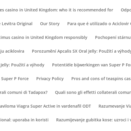
mes casino in United Kingdom: who it is recommended for
Odpo
Levitra Original
Our Story
Para que é utilizado o Aciclovi
ximus casino in United Kingdom responsibly
Pochopení stárnut
ju aciklovira
Porozumění Apcalis SX Oral Jelly: Použití a výhod
Jelly: Použití a výhody
Potentiële bijwerkingen van Super P Fo
 Super P Force
Privacy Policy
Pros and cons of teaspins cas
terali comuni di Tadapox?
Quali sono gli effetti collaterali com
aviloma Viagra Super Active in vardenafil ODT
Razumevanje Via
onal: uporaba in koristi
Razumijevanje gubitka kose: uzroci i 