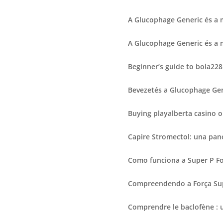
A Glucophage Generic és a 
A Glucophage Generic és a 
Beginner’s guide to bola228
Bevezetés a Glucophage Gen
Buying playalberta casino o
Capire Stromectol: una pa
Como funciona a Super P F
Compreendendo a Força Sup
Comprendre le baclofène : 