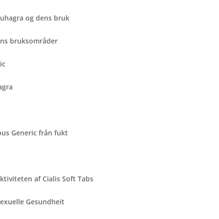
Suhagra og dens bruk
dens bruksområder
ic
agra
us Generic från fukt
iviteten af ​​Cialis Soft Tabs
sexuelle Gesundheit