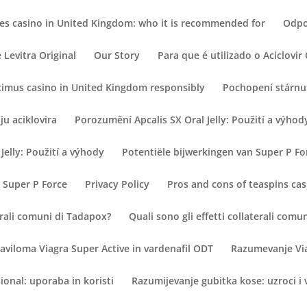
mes casino in United Kingdom: who it is recommended for
Odpo
Levitra Original
Our Story
Para que é utilizado o Aciclovi
ximus casino in United Kingdom responsibly
Pochopení stárnut
ju aciklovira
Porozumění Apcalis SX Oral Jelly: Použití a výhod
Jelly: Použití a výhody
Potentiële bijwerkingen van Super P Fo
 Super P Force
Privacy Policy
Pros and cons of teaspins cas
terali comuni di Tadapox?
Quali sono gli effetti collaterali com
aviloma Viagra Super Active in vardenafil ODT
Razumevanje Via
onal: uporaba in koristi
Razumijevanje gubitka kose: uzroci i 