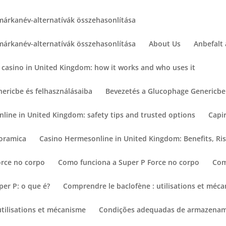
márkanév-alternatívák összehasonlítása
márkanév-alternatívák összehasonlítása
About Us
Anbefalt
 casino in United Kingdom: how it works and who uses it
ericbe és felhasználásaiba
Bevezetés a Glucophage Genericbe 
nline in United Kingdom: safety tips and trusted options
Capi
noramica
Casino Hermesonline in United Kingdom: Benefits, Ris
orce no corpo
Como funciona a Super P Force no corpo
Com
er P: o que é?
Comprendre le baclofène : utilisations et méc
utilisations et mécanisme
Condições adequadas de armazename