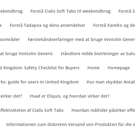
 weekendbrug
Forstå Cialis Soft Tabs til weekendbrug
Forstå 
k
Forstå Tadapox og dens anvendelser
Forstå Xarelto og 
uksområder
Førstehåndserfaringer med at bruge Ventolin Gener
at bruge Ventolin Generic
Håndtere milde bivirkninger av Suh
d Kingdom: Safety Checklist for Buyers
Home
Homepage
ks: guide for users in United Kingdom
Hur man skyddar Antab
virker det?
Hvad er Eliquis, og hvordan virker det?
ektiviteten af ​​Cialis Soft Tabs
Hvordan måltider påvirker effekt
Informationen zum diskreten Versand von Produkten für die 