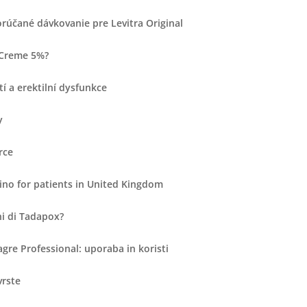
rúčané dávkovanie pre Levitra Original
r Creme 5%?
í a erektilní dysfunkce
y
rce
ino for patients in United Kingdom
uni di Tadapox?
gre Professional: uporaba in koristi
vrste