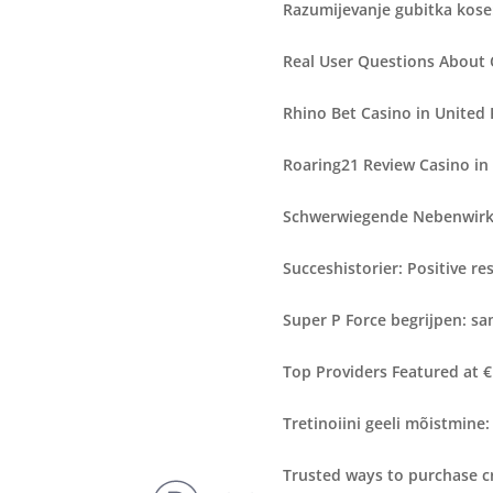
Razumijevanje gubitka kose:
Real User Questions About
Rhino Bet Casino in United
Roaring21 Review Casino in
Schwerwiegende Nebenwirku
Succeshistorier: Positive r
Super P Force begrijpen: sa
Top Providers Featured at 
Tretinoiini geeli mõistmine:
Trusted ways to purchase c