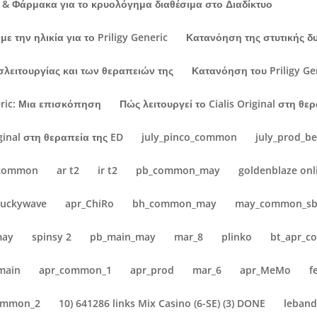
& Φάρμακα για το κρυολόγημα διαθέσιμα στο Διαδίκτυο
ε την ηλικία για το Priligy Generic
Κατανόηση της στυτικής δ
σλειτουργίας και των θεραπειών της
Κατανόηση του Priligy G
eric: Μια επισκόπηση
Πώς λειτουργεί το Cialis Original στη θε
iginal στη θεραπεία της ED
july_pinco_common
july_prod_bet
_common
ar t2
ir t2
pb_common_may
goldenblaze onl
luckywave
apr_ChiRo
bh_common_may
may_common_s
may
spinsy 2
pb_main_may
mar_8
plinko
bt_apr_
main
apr_common_1
apr_prod
mar_6
apr_MeMo
f
ommon_2
10) 641286 links Mix Casino (6-SE) (3) DONE
leband