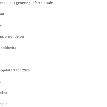
rea Cialis generic și efectele sale
blu
by
ens anvendelser
 aciklovira
oppdatert for 2026
c
tehen
iglia