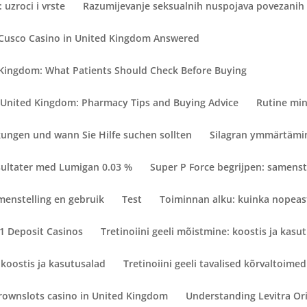
 uzroci i vrste
Razumijevanje seksualnih nuspojava povezanih
 Cusco Casino in United Kingdom Answered
 Kingdom: What Patients Should Check Before Buying
 United Kingdom: Pharmacy Tips and Buying Advice
Rutine min
ngen und wann Sie Hilfe suchen sollten
Silagran ymmärtämin
esultater med Lumigan 0.03 %
Super P Force begrijpen: samenst
menstelling en gebruik
Test
Toiminnan alku: kuinka nopeast
€1 Deposit Casinos
Tretinoiini geeli mõistmine: koostis ja kasu
 koostis ja kasutusalad
Tretinoiini geeli tavalised kõrvaltoimed
rownslots casino in United Kingdom
Understanding Levitra Orig