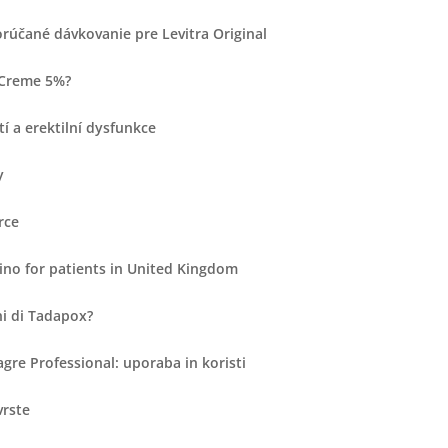
rúčané dávkovanie pre Levitra Original
r Creme 5%?
í a erektilní dysfunkce
y
rce
ino for patients in United Kingdom
uni di Tadapox?
gre Professional: uporaba in koristi
vrste