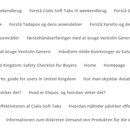
 weekendbrug
Forstå Cialis Soft Tabs til weekendbrug
Forstå 
k
Forstå Tadapox og dens anvendelser
Forstå Xarelto og 
uksområder
Førstehåndserfaringer med at bruge Ventolin Gener
at bruge Ventolin Generic
Håndtere milde bivirkninger av Suh
d Kingdom: Safety Checklist for Buyers
Home
Homepage
ks: guide for users in United Kingdom
Hur man skyddar Antab
virker det?
Hvad er Eliquis, og hvordan virker det?
ektiviteten af ​​Cialis Soft Tabs
Hvordan måltider påvirker effekt
Informationen zum diskreten Versand von Produkten für die 