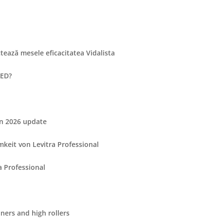
tează mesele eficacitatea Vidalista
 ED?
in 2026 update
keit von Levitra Professional
a Professional
ners and high rollers