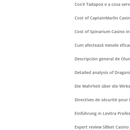
Cos’è Tadapox e a cosa serv
Cost of CaptainMarlin Casi
Cost of Spinarium Casino i
Cum afectează mesele eficac
Descripción general de Olum
Detailed analysis of Dragon
Die Wahrheit über die Wirks
Directives de sécurité pour 
Einführung in Levitra Profe
Expert review SBbet Casino 