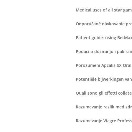
Medical uses of all star ga
Odporúčané dávkovanie pre 
Patient guide: using BetMa
Podaci o doziranju i pakiran
Porozumění Apcalis SX Oral 
Potentiële bijwerkingen van
Quali sono gli effetti colla
Razumevanje razlik med zdr
Razumevanje Viagre Professi