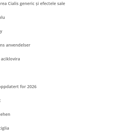
rea Cialis generic și efectele sale
blu
by
ens anvendelser
 aciklovira
oppdatert for 2026
c
tehen
iglia