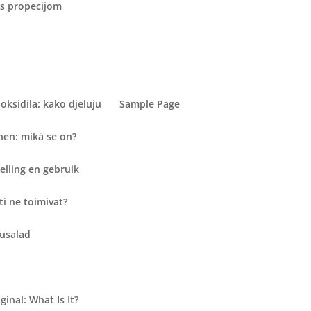
 s propecijom
oksidila: kako djeluju
Sample Page
en: mikä se on?
elling en gebruik
i ne toimivat?
tusalad
inal: What Is It?