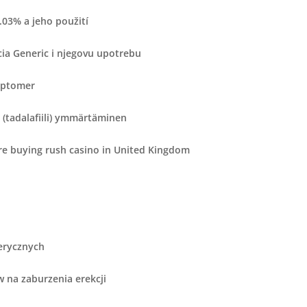
.03% a jeho použití
cia Generic i njegovu upotrebu
ymptomer
n (tadalafiili) ymmärtäminen
e buying rush casino in United Kingdom
erycznych
 na zaburzenia erekcji