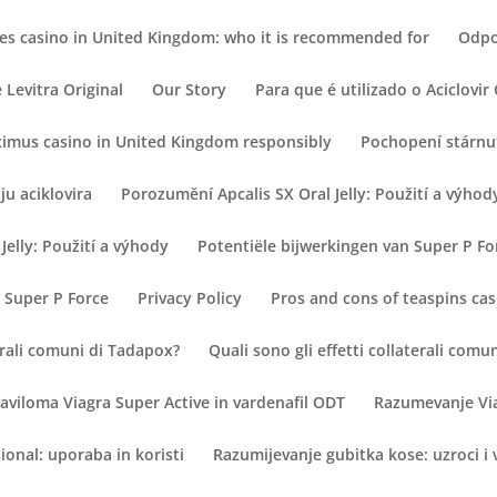
mes casino in United Kingdom: who it is recommended for
Odpo
Levitra Original
Our Story
Para que é utilizado o Aciclovi
ximus casino in United Kingdom responsibly
Pochopení stárnut
ju aciklovira
Porozumění Apcalis SX Oral Jelly: Použití a výhod
Jelly: Použití a výhody
Potentiële bijwerkingen van Super P Fo
 Super P Force
Privacy Policy
Pros and cons of teaspins cas
terali comuni di Tadapox?
Quali sono gli effetti collaterali com
aviloma Viagra Super Active in vardenafil ODT
Razumevanje Via
onal: uporaba in koristi
Razumijevanje gubitka kose: uzroci i 