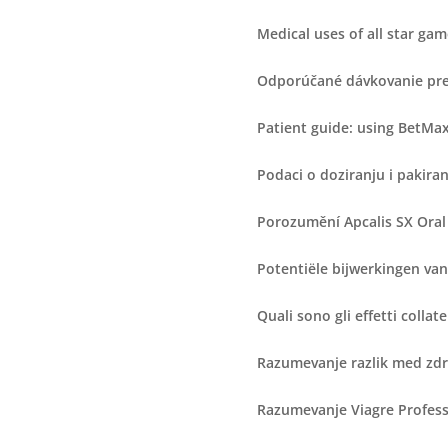
Medical uses of all star ga
Odporúčané dávkovanie pre 
Patient guide: using BetMa
Podaci o doziranju i pakiran
Porozumění Apcalis SX Oral 
Potentiële bijwerkingen van
Quali sono gli effetti colla
Razumevanje razlik med zdr
Razumevanje Viagre Professi