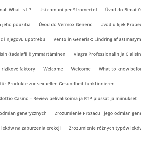
al: What Is It?
Usi comuni per Stromectol
Úvod do Bimat 0
 jeho použitia
Úvod do Vermox Generic
Uvod u lijek Prope
ic i njegovu upotrebu
Ventolin Generisk: Lindring af astmas
lisin (tadalafiili) ymmärtäminen
Viagra Professionalin ja Cialisi
a rizikové faktory
Welcome
Welcome
What to know befor
für Produkte zur sexuellen Gesundheit funktionieren
lottio Casino – Review pelivalikoima ja RTP plussat ja miinukset
o odmian generycznych
Zrozumienie Prozacu i jego odmian gen
leków na zaburzenia erekcji
Zrozumienie różnych typów leków