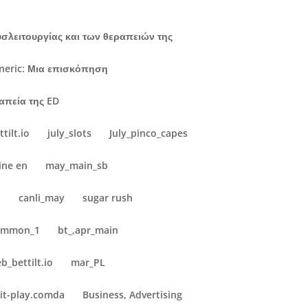
υσλειτουργίας και των θεραπειών της
eneric: Μια επισκόπηση
ραπεία της ED
tilt.io
july_slots
July_pinco_capes
ine en
may_main_sb
b
canli_may
sugar rush
common_1
bt_,apr_main
eb_bettilt.io
mar_PL
it-play.comda
Business, Advertising