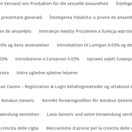
n Versand von Produkten für die sexuelle Gesundheit
Înțelege
O prezentare generală
Înțelegerea Vidalista: o privire de ansam
vire de ansamblu
Interakcje między Prozakiem a funkcją wątro
.03% og dens anvendelser
Introduktion til Lumigan 0.03% og d
.03%
Introduzione a Careprost 0.03%
Ispravni uvjeti čuvanja
ovira
Izbira ugledne spletne lekarne
an Casino – Registration & Login betalingsmetoder og uttakstid 
ör Antabus Generic
Korrekt förvaringsvillkor för Antabus Generi
erwendung verstehen
Lasix Generic und seine Verwendung vers
rescita delle ciglia
Meccanismo d’azione per la crescita delle c