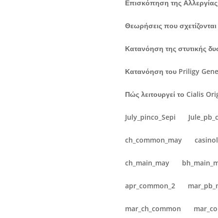
Επισκόπηση της Αλλεργίας 
Θεωρήσεις που σχετίζονται μ
Κατανόηση της στυτικής δυ
Κατανόηση του Priligy Gen
Πώς λειτουργεί το Cialis Or
July_pinco_Sepi
Jule_pb
ch_common_may
casino
ch_main_may
bh_main_
apr_common_2
mar_pb_
mar_ch_common
mar_c