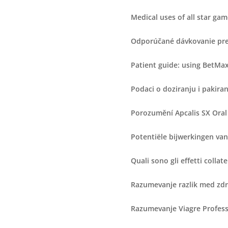
Medical uses of all star ga
Odporúčané dávkovanie pre 
Patient guide: using BetMa
Podaci o doziranju i pakiran
Porozumění Apcalis SX Oral 
Potentiële bijwerkingen van
Quali sono gli effetti colla
Razumevanje razlik med zdr
Razumevanje Viagre Professi