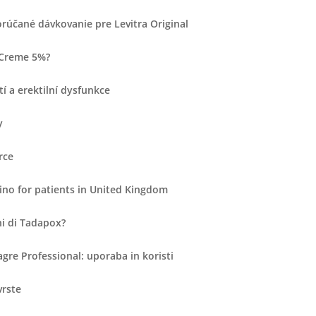
rúčané dávkovanie pre Levitra Original
r Creme 5%?
í a erektilní dysfunkce
y
rce
ino for patients in United Kingdom
uni di Tadapox?
gre Professional: uporaba in koristi
vrste