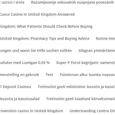
 uzroci i vrste
Razumijevanje seksualnih nuspojava povezanih
 Cusco Casino in United Kingdom Answered
 Kingdom: What Patients Should Check Before Buying
 United Kingdom: Pharmacy Tips and Buying Advice
Rutine min
ngen und wann Sie Hilfe suchen sollten
Silagran ymmärtämin
esultater med Lumigan 0.03 %
Super P Force begrijpen: samenst
menstelling en gebruik
Test
Toiminnan alku: kuinka nopeast
€1 Deposit Casinos
Tretinoiini geeli mõistmine: koostis ja kasu
 koostis ja kasutusalad
Tretinoiini geeli tavalised kõrvaltoimed
rownslots casino in United Kingdom
Understanding Levitra Orig