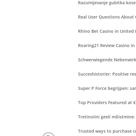
Razumijevanje gubitka kose:
Real User Questions About
Rhino Bet Casino in United
Roaring21 Review Casino in
Schwerwiegende Nebenwirku
Succeshistorier: Positive r
Super P Force begrijpen: sa
Top Providers Featured at 
Tretinoiini geeli mõistmine:
Trusted ways to purchase c