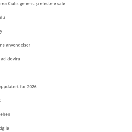
rea Cialis generic și efectele sale
blu
by
ens anvendelser
 aciklovira
oppdatert for 2026
c
tehen
iglia