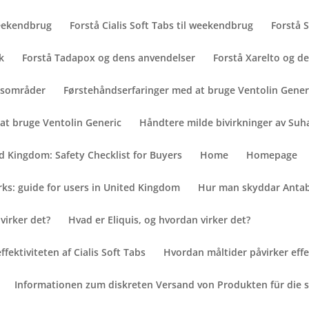
 weekendbrug
Forstå Cialis Soft Tabs til weekendbrug
Forstå 
k
Forstå Tadapox og dens anvendelser
Forstå Xarelto og 
uksområder
Førstehåndserfaringer med at bruge Ventolin Gener
at bruge Ventolin Generic
Håndtere milde bivirkninger av Suh
d Kingdom: Safety Checklist for Buyers
Home
Homepage
ks: guide for users in United Kingdom
Hur man skyddar Antab
virker det?
Hvad er Eliquis, og hvordan virker det?
ektiviteten af ​​Cialis Soft Tabs
Hvordan måltider påvirker effekt
Informationen zum diskreten Versand von Produkten für die 