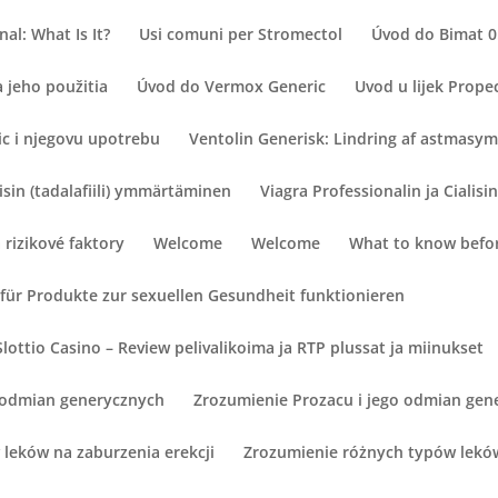
al: What Is It?
Usi comuni per Stromectol
Úvod do Bimat 0
 jeho použitia
Úvod do Vermox Generic
Uvod u lijek Prope
ic i njegovu upotrebu
Ventolin Generisk: Lindring af astmas
lisin (tadalafiili) ymmärtäminen
Viagra Professionalin ja Cialisi
a rizikové faktory
Welcome
Welcome
What to know befor
für Produkte zur sexuellen Gesundheit funktionieren
lottio Casino – Review pelivalikoima ja RTP plussat ja miinukset
o odmian generycznych
Zrozumienie Prozacu i jego odmian gen
leków na zaburzenia erekcji
Zrozumienie różnych typów leków