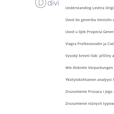
Understanding Levitra Origin
Úvod do generika Ventolin a
Uvod u lijek Propecia Gener
Viagra Professionalin ja Cia
Vysoký krevní tlak: příčiny 
Wie diskrete Verpackungen 
Yksityiskohtainen analyysi S
Zrozumienie Prozacu i jeg
Zrozumienie różnych typów 