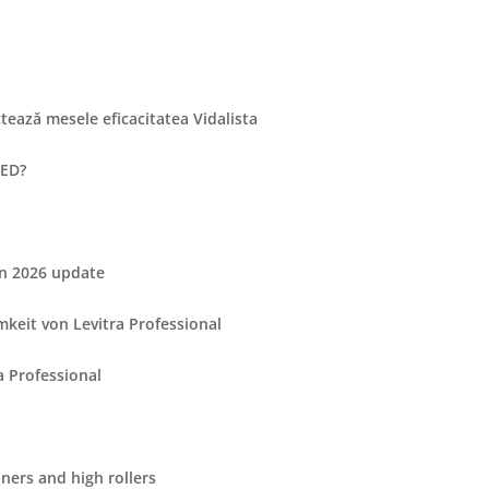
tează mesele eficacitatea Vidalista
 ED?
in 2026 update
keit von Levitra Professional
a Professional
ners and high rollers