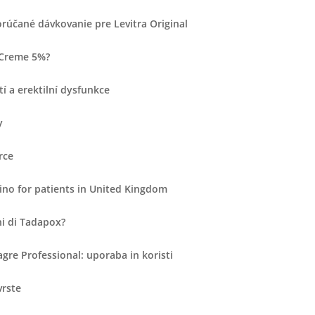
rúčané dávkovanie pre Levitra Original
r Creme 5%?
í a erektilní dysfunkce
y
rce
ino for patients in United Kingdom
uni di Tadapox?
gre Professional: uporaba in koristi
vrste