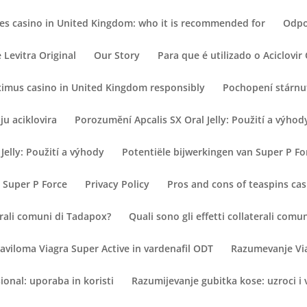
mes casino in United Kingdom: who it is recommended for
Odpo
Levitra Original
Our Story
Para que é utilizado o Aciclovi
ximus casino in United Kingdom responsibly
Pochopení stárnut
ju aciklovira
Porozumění Apcalis SX Oral Jelly: Použití a výhod
Jelly: Použití a výhody
Potentiële bijwerkingen van Super P Fo
 Super P Force
Privacy Policy
Pros and cons of teaspins cas
terali comuni di Tadapox?
Quali sono gli effetti collaterali com
aviloma Viagra Super Active in vardenafil ODT
Razumevanje Via
onal: uporaba in koristi
Razumijevanje gubitka kose: uzroci i 