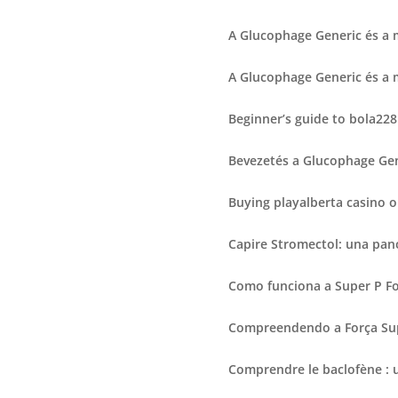
A Glucophage Generic és a 
A Glucophage Generic és a 
Beginner’s guide to bola228
Bevezetés a Glucophage Gen
Buying playalberta casino o
Capire Stromectol: una pa
Como funciona a Super P F
Compreendendo a Força Sup
Comprendre le baclofène : 