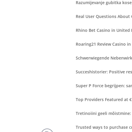
Razumijevanje gubitka kose:
Real User Questions About
Rhino Bet Casino in United
Roaring21 Review Casino in
Schwerwiegende Nebenwirku
Succeshistorier: Positive r
Super P Force begrijpen: sa
Top Providers Featured at 
Tretinoiini geeli mõistmine:
Trusted ways to purchase c