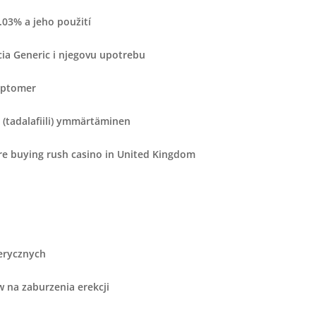
.03% a jeho použití
cia Generic i njegovu upotrebu
ymptomer
n (tadalafiili) ymmärtäminen
e buying rush casino in United Kingdom
erycznych
 na zaburzenia erekcji