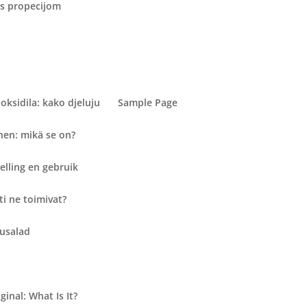
 s propecijom
oksidila: kako djeluju
Sample Page
en: mikä se on?
elling en gebruik
i ne toimivat?
tusalad
inal: What Is It?