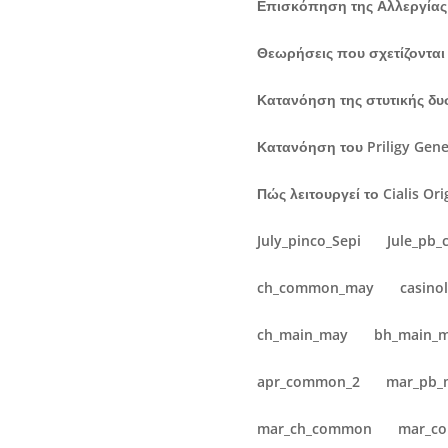
Επισκόπηση της Αλλεργίας 
Θεωρήσεις που σχετίζονται μ
Κατανόηση της στυτικής δυ
Κατανόηση του Priligy Gen
Πώς λειτουργεί το Cialis Or
July_pinco_Sepi
Jule_pb
ch_common_may
casino
ch_main_may
bh_main_
apr_common_2
mar_pb_
mar_ch_common
mar_c