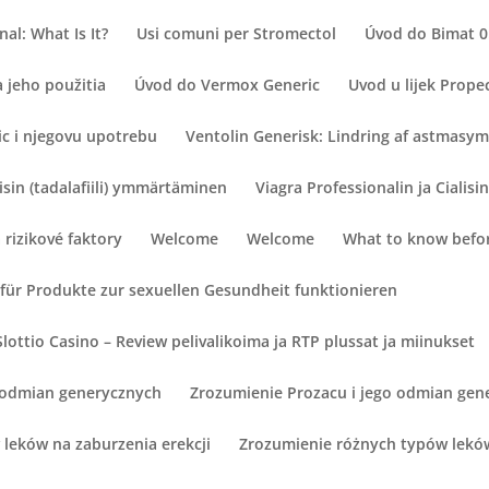
al: What Is It?
Usi comuni per Stromectol
Úvod do Bimat 0
 jeho použitia
Úvod do Vermox Generic
Uvod u lijek Prope
ic i njegovu upotrebu
Ventolin Generisk: Lindring af astmas
lisin (tadalafiili) ymmärtäminen
Viagra Professionalin ja Cialisi
a rizikové faktory
Welcome
Welcome
What to know befor
für Produkte zur sexuellen Gesundheit funktionieren
lottio Casino – Review pelivalikoima ja RTP plussat ja miinukset
o odmian generycznych
Zrozumienie Prozacu i jego odmian gen
leków na zaburzenia erekcji
Zrozumienie różnych typów leków