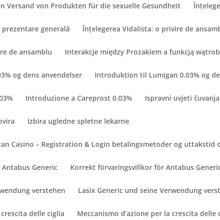
n Versand von Produkten für die sexuelle Gesundheit
Înțelege
O prezentare generală
Înțelegerea Vidalista: o privire de ansam
vire de ansamblu
Interakcje między Prozakiem a funkcją wątro
.03% og dens anvendelser
Introduktion til Lumigan 0.03% og d
.03%
Introduzione a Careprost 0.03%
Ispravni uvjeti čuvanja
ovira
Izbira ugledne spletne lekarne
an Casino – Registration & Login betalingsmetoder og uttakstid 
ör Antabus Generic
Korrekt förvaringsvillkor för Antabus Generi
erwendung verstehen
Lasix Generic und seine Verwendung vers
rescita delle ciglia
Meccanismo d’azione per la crescita delle c