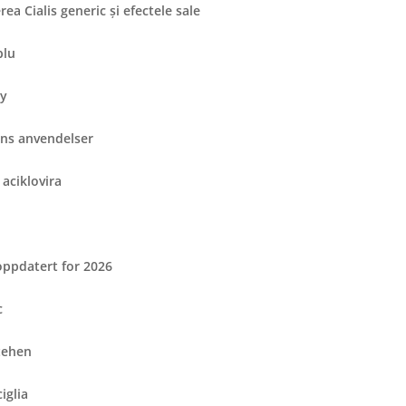
rea Cialis generic și efectele sale
blu
by
ens anvendelser
 aciklovira
oppdatert for 2026
c
tehen
iglia