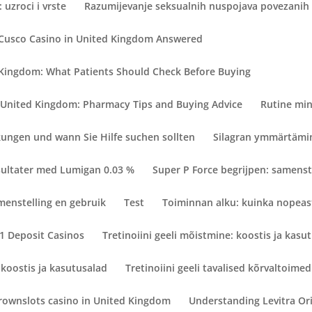
 uzroci i vrste
Razumijevanje seksualnih nuspojava povezanih
 Cusco Casino in United Kingdom Answered
 Kingdom: What Patients Should Check Before Buying
 United Kingdom: Pharmacy Tips and Buying Advice
Rutine min
ngen und wann Sie Hilfe suchen sollten
Silagran ymmärtämin
esultater med Lumigan 0.03 %
Super P Force begrijpen: samenst
menstelling en gebruik
Test
Toiminnan alku: kuinka nopeast
€1 Deposit Casinos
Tretinoiini geeli mõistmine: koostis ja kasu
 koostis ja kasutusalad
Tretinoiini geeli tavalised kõrvaltoimed
rownslots casino in United Kingdom
Understanding Levitra Orig