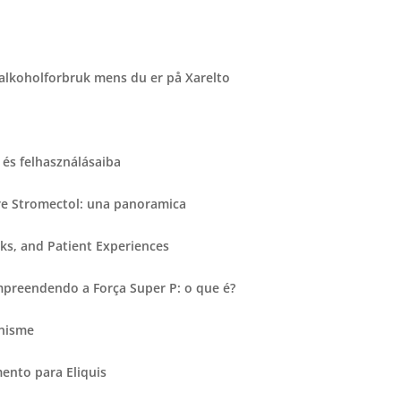
 alkoholforbruk mens du er på Xarelto
és felhasználásaiba
re Stromectol: una panoramica
ks, and Patient Experiences
preendendo a Força Super P: o que é?
anisme
nto para Eliquis