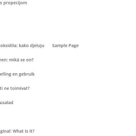
 s propecijom
oksidila: kako djeluju
Sample Page
en: mikä se on?
elling en gebruik
i ne toimivat?
tusalad
inal: What Is It?