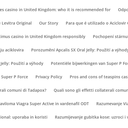
mes casino in United Kingdom: who it is recommended for
Odpo
Levitra Original
Our Story
Para que é utilizado o Aciclovi
ximus casino in United Kingdom responsibly
Pochopení stárnut
ju aciklovira
Porozumění Apcalis SX Oral Jelly: Použití a výhod
Jelly: Použití a výhody
Potentiële bijwerkingen van Super P Fo
 Super P Force
Privacy Policy
Pros and cons of teaspins cas
terali comuni di Tadapox?
Quali sono gli effetti collaterali com
aviloma Viagra Super Active in vardenafil ODT
Razumevanje Via
onal: uporaba in koristi
Razumijevanje gubitka kose: uzroci i 