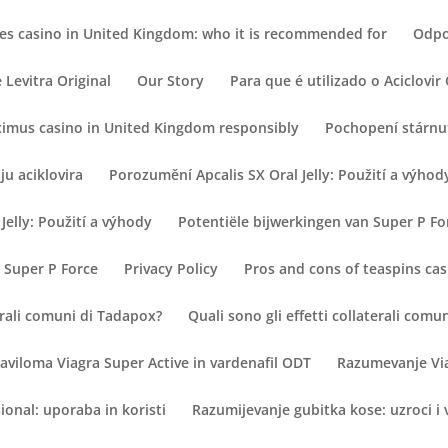
mes casino in United Kingdom: who it is recommended for
Odpo
Levitra Original
Our Story
Para que é utilizado o Aciclovi
ximus casino in United Kingdom responsibly
Pochopení stárnut
ju aciklovira
Porozumění Apcalis SX Oral Jelly: Použití a výhod
Jelly: Použití a výhody
Potentiële bijwerkingen van Super P Fo
 Super P Force
Privacy Policy
Pros and cons of teaspins cas
terali comuni di Tadapox?
Quali sono gli effetti collaterali com
aviloma Viagra Super Active in vardenafil ODT
Razumevanje Via
onal: uporaba in koristi
Razumijevanje gubitka kose: uzroci i 