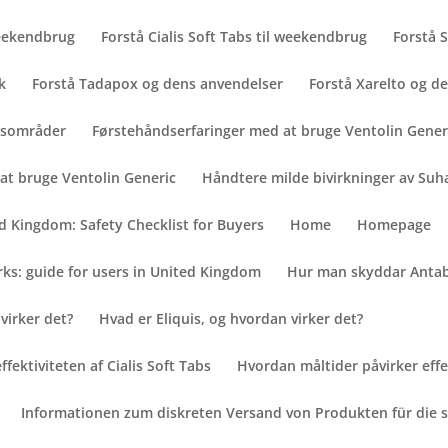
 weekendbrug
Forstå Cialis Soft Tabs til weekendbrug
Forstå 
k
Forstå Tadapox og dens anvendelser
Forstå Xarelto og 
uksområder
Førstehåndserfaringer med at bruge Ventolin Gener
at bruge Ventolin Generic
Håndtere milde bivirkninger av Suh
d Kingdom: Safety Checklist for Buyers
Home
Homepage
ks: guide for users in United Kingdom
Hur man skyddar Antab
virker det?
Hvad er Eliquis, og hvordan virker det?
ektiviteten af ​​Cialis Soft Tabs
Hvordan måltider påvirker effekt
Informationen zum diskreten Versand von Produkten für die 