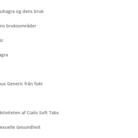
Suhagra og dens bruk
dens bruksområder
ic
agra
us Generic från fukt
iviteten af ​​Cialis Soft Tabs
sexuelle Gesundheit