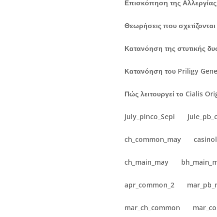
Επισκόπηση της Αλλεργίας 
Θεωρήσεις που σχετίζονται μ
Κατανόηση της στυτικής δυ
Κατανόηση του Priligy Gen
Πώς λειτουργεί το Cialis Or
July_pinco_Sepi
Jule_pb
ch_common_may
casino
ch_main_may
bh_main_
apr_common_2
mar_pb_
mar_ch_common
mar_c