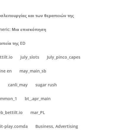
υσλειτουργίας και των θεραπειών της
eneric: Μια επισκόπηση
ραπεία της ED
tilt.io
july_slots
July_pinco_capes
ine en
may_main_sb
b
canli_may
sugar rush
common_1
bt_,apr_main
eb_bettilt.io
mar_PL
it-play.comda
Business, Advertising