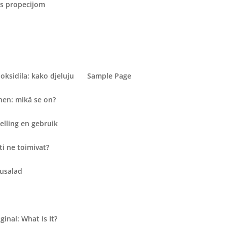
 s propecijom
oksidila: kako djeluju
Sample Page
en: mikä se on?
elling en gebruik
i ne toimivat?
tusalad
inal: What Is It?