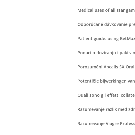
Medical uses of all star ga
Odporúčané dávkovanie pre 
Patient guide: using BetMa
Podaci o doziranju i pakiran
Porozumění Apcalis SX Oral 
Potentiële bijwerkingen van
Quali sono gli effetti colla
Razumevanje razlik med zdr
Razumevanje Viagre Professi