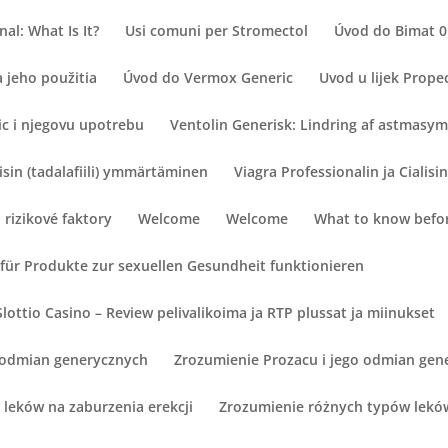
al: What Is It?
Usi comuni per Stromectol
Úvod do Bimat 0
 jeho použitia
Úvod do Vermox Generic
Uvod u lijek Prope
ic i njegovu upotrebu
Ventolin Generisk: Lindring af astmas
lisin (tadalafiili) ymmärtäminen
Viagra Professionalin ja Cialisi
a rizikové faktory
Welcome
Welcome
What to know befor
für Produkte zur sexuellen Gesundheit funktionieren
lottio Casino – Review pelivalikoima ja RTP plussat ja miinukset
o odmian generycznych
Zrozumienie Prozacu i jego odmian gen
leków na zaburzenia erekcji
Zrozumienie różnych typów leków