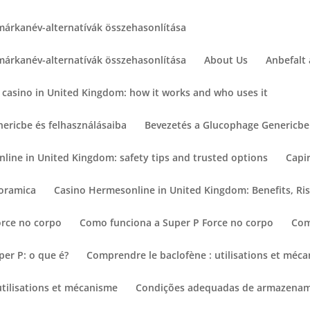
márkanév-alternatívák összehasonlítása
márkanév-alternatívák összehasonlítása
About Us
Anbefalt
 casino in United Kingdom: how it works and who uses it
ericbe és felhasználásaiba
Bevezetés a Glucophage Genericbe 
nline in United Kingdom: safety tips and trusted options
Capi
noramica
Casino Hermesonline in United Kingdom: Benefits, Ris
orce no corpo
Como funciona a Super P Force no corpo
Com
er P: o que é?
Comprendre le baclofène : utilisations et méc
utilisations et mécanisme
Condições adequadas de armazename