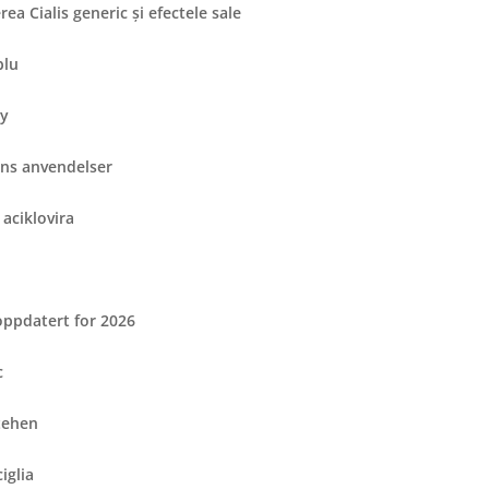
rea Cialis generic și efectele sale
blu
by
ens anvendelser
 aciklovira
oppdatert for 2026
c
tehen
iglia