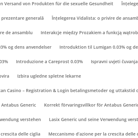
n Versand von Produkten für die sexuelle Gesundheit
Înțelege
O prezentare generală
Înțelegerea Vidalista: o privire de ansam
vire de ansamblu
Interakcje między Prozakiem a funkcją wątro
.03% og dens anvendelser
Introduktion til Lumigan 0.03% og d
.03%
Introduzione a Careprost 0.03%
Ispravni uvjeti čuvanja
ovira
Izbira ugledne spletne lekarne
an Casino – Registration & Login betalingsmetoder og uttakstid 
ör Antabus Generic
Korrekt förvaringsvillkor för Antabus Generi
erwendung verstehen
Lasix Generic und seine Verwendung vers
rescita delle ciglia
Meccanismo d’azione per la crescita delle c