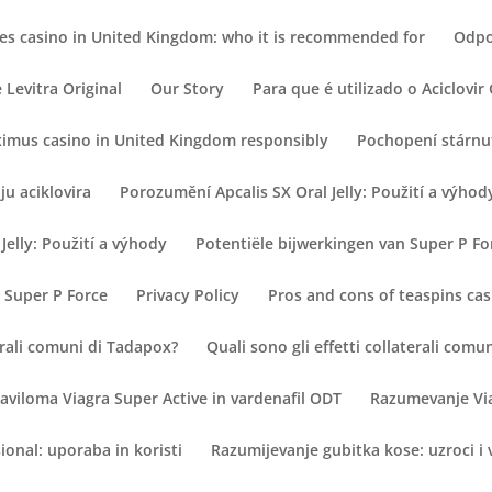
mes casino in United Kingdom: who it is recommended for
Odpo
Levitra Original
Our Story
Para que é utilizado o Aciclovi
ximus casino in United Kingdom responsibly
Pochopení stárnut
ju aciklovira
Porozumění Apcalis SX Oral Jelly: Použití a výhod
Jelly: Použití a výhody
Potentiële bijwerkingen van Super P Fo
 Super P Force
Privacy Policy
Pros and cons of teaspins cas
terali comuni di Tadapox?
Quali sono gli effetti collaterali com
aviloma Viagra Super Active in vardenafil ODT
Razumevanje Via
onal: uporaba in koristi
Razumijevanje gubitka kose: uzroci i 