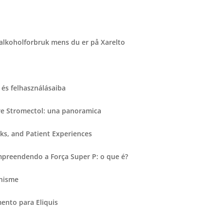
 alkoholforbruk mens du er på Xarelto
és felhasználásaiba
re Stromectol: una panoramica
ks, and Patient Experiences
preendendo a Força Super P: o que é?
anisme
nto para Eliquis