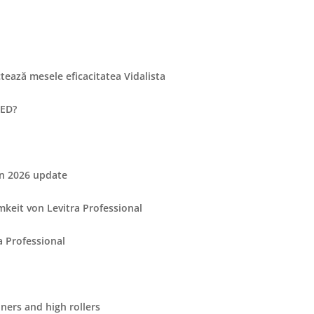
tează mesele eficacitatea Vidalista
 ED?
in 2026 update
keit von Levitra Professional
a Professional
ners and high rollers