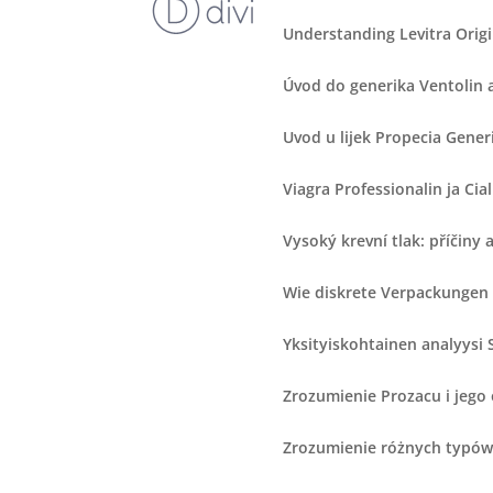
Understanding Levitra Origin
Úvod do generika Ventolin a
Uvod u lijek Propecia Gener
Viagra Professionalin ja Cia
Vysoký krevní tlak: příčiny 
Wie diskrete Verpackungen 
Yksityiskohtainen analyysi S
Zrozumienie Prozacu i jeg
Zrozumienie różnych typów 