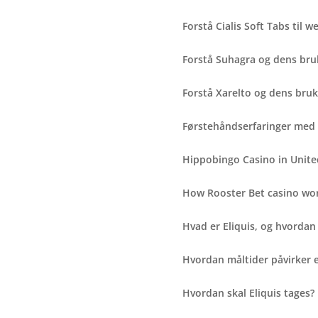
Forstå Cialis Soft Tabs til
Forstå Suhagra og dens bru
Forstå Xarelto og dens br
Førstehåndserfaringer med 
Hippobingo Casino in Unite
How Rooster Bet casino wor
Hvad er Eliquis, og hvordan 
Hvordan måltider påvirker eff
Hvordan skal Eliquis tages?