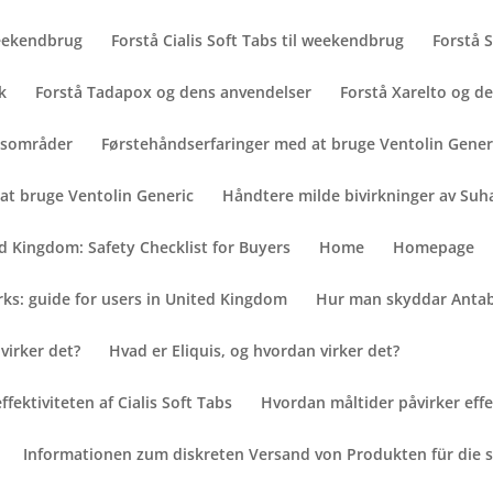
 weekendbrug
Forstå Cialis Soft Tabs til weekendbrug
Forstå 
k
Forstå Tadapox og dens anvendelser
Forstå Xarelto og 
uksområder
Førstehåndserfaringer med at bruge Ventolin Gener
at bruge Ventolin Generic
Håndtere milde bivirkninger av Suh
d Kingdom: Safety Checklist for Buyers
Home
Homepage
ks: guide for users in United Kingdom
Hur man skyddar Antab
virker det?
Hvad er Eliquis, og hvordan virker det?
ektiviteten af ​​Cialis Soft Tabs
Hvordan måltider påvirker effekt
Informationen zum diskreten Versand von Produkten für die 