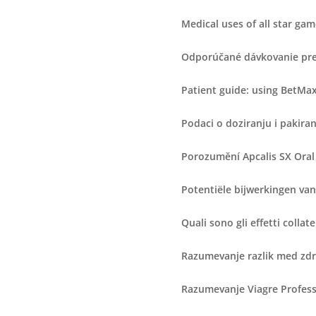
Medical uses of all star ga
Odporúčané dávkovanie pre 
Patient guide: using BetMa
Podaci o doziranju i pakiran
Porozumění Apcalis SX Oral 
Potentiële bijwerkingen van
Quali sono gli effetti colla
Razumevanje razlik med zdr
Razumevanje Viagre Professi