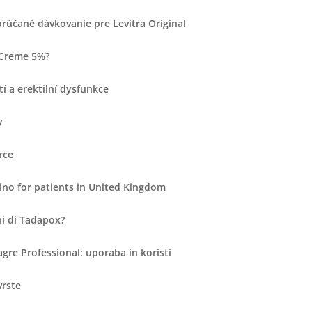
rúčané dávkovanie pre Levitra Original
r Creme 5%?
í a erektilní dysfunkce
y
rce
ino for patients in United Kingdom
uni di Tadapox?
gre Professional: uporaba in koristi
vrste