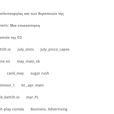
υσλειτουργίας και των θεραπειών της
eneric: Μια επισκόπηση
ραπεία της ED
tilt.io
july_slots
July_pinco_capes
ine en
may_main_sb
b
canli_may
sugar rush
common_1
bt_,apr_main
eb_bettilt.io
mar_PL
it-play.comda
Business, Advertising