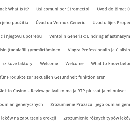
al: What Is It?
Usi comuni per Stromectol
Úvod do Bimat 0
 jeho použitia
Úvod do Vermox Generic
Uvod u lijek Prope
ic i njegovu upotrebu
Ventolin Generisk: Lindring af astmas
lisin (tadalafiili) ymmärtäminen
Viagra Professionalin ja Cialisi
a rizikové faktory
Welcome
Welcome
What to know befor
für Produkte zur sexuellen Gesundheit funktionieren
lottio Casino – Review pelivalikoima ja RTP plussat ja miinukset
o odmian generycznych
Zrozumienie Prozacu i jego odmian gen
leków na zaburzenia erekcji
Zrozumienie różnych typów leków