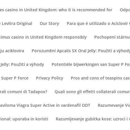
mes casino in United Kingdom: who it is recommended for
Odpo
Levitra Original
Our Story
Para que é utilizado o Aciclovi
ximus casino in United Kingdom responsibly
Pochopení stárnut
ju aciklovira
Porozumění Apcalis SX Oral Jelly: Použití a výhod
Jelly: Použití a výhody
Potentiële bijwerkingen van Super P Fo
 Super P Force
Privacy Policy
Pros and cons of teaspins cas
terali comuni di Tadapox?
Quali sono gli effetti collaterali com
aviloma Viagra Super Active in vardenafil ODT
Razumevanje Via
onal: uporaba in koristi
Razumijevanje gubitka kose: uzroci i 