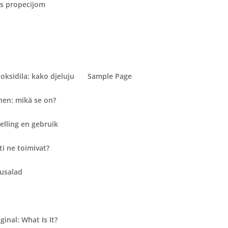
 s propecijom
oksidila: kako djeluju
Sample Page
en: mikä se on?
elling en gebruik
i ne toimivat?
tusalad
inal: What Is It?