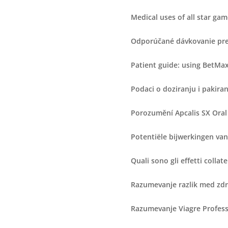
Medical uses of all star ga
Odporúčané dávkovanie pre 
Patient guide: using BetMa
Podaci o doziranju i pakiran
Porozumění Apcalis SX Oral 
Potentiële bijwerkingen van
Quali sono gli effetti colla
Razumevanje razlik med zdr
Razumevanje Viagre Professi