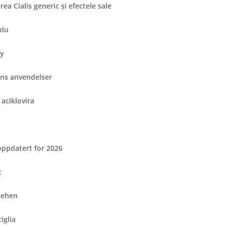
rea Cialis generic și efectele sale
blu
by
ens anvendelser
 aciklovira
oppdatert for 2026
c
tehen
iglia