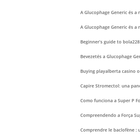
A Glucophage Generic és a 
A Glucophage Generic és a 
Beginner’s guide to bola228
Bevezetés a Glucophage Gen
Buying playalberta casino o
Capire Stromectol: una pa
Como funciona a Super P F
Compreendendo a Força Sup
Comprendre le baclofène : 