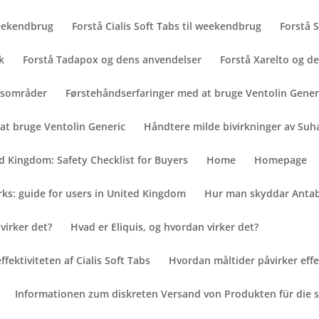
 weekendbrug
Forstå Cialis Soft Tabs til weekendbrug
Forstå 
k
Forstå Tadapox og dens anvendelser
Forstå Xarelto og 
uksområder
Førstehåndserfaringer med at bruge Ventolin Gener
at bruge Ventolin Generic
Håndtere milde bivirkninger av Suh
d Kingdom: Safety Checklist for Buyers
Home
Homepage
ks: guide for users in United Kingdom
Hur man skyddar Antab
virker det?
Hvad er Eliquis, og hvordan virker det?
ektiviteten af ​​Cialis Soft Tabs
Hvordan måltider påvirker effekt
Informationen zum diskreten Versand von Produkten für die 