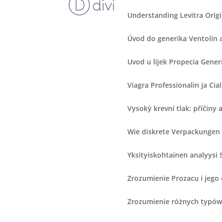
Understanding Levitra Origin
Úvod do generika Ventolin a
Uvod u lijek Propecia Gener
Viagra Professionalin ja Cia
Vysoký krevní tlak: příčiny 
Wie diskrete Verpackungen 
Yksityiskohtainen analyysi S
Zrozumienie Prozacu i jeg
Zrozumienie różnych typów 