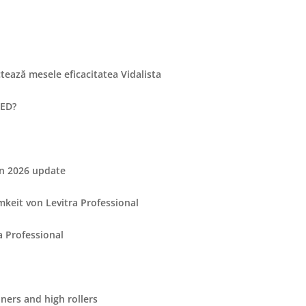
tează mesele eficacitatea Vidalista
 ED?
in 2026 update
keit von Levitra Professional
a Professional
ners and high rollers