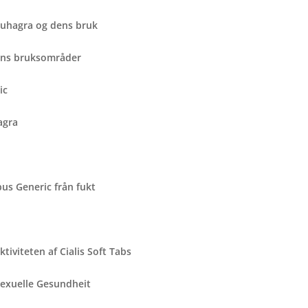
Suhagra og dens bruk
dens bruksområder
ic
agra
us Generic från fukt
iviteten af ​​Cialis Soft Tabs
sexuelle Gesundheit