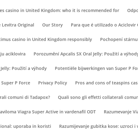
mes casino in United Kingdom: who it is recommended for
Odpo
Levitra Original
Our Story
Para que é utilizado o Aciclovi
ximus casino in United Kingdom responsibly
Pochopení stárnut
ju aciklovira
Porozumění Apcalis SX Oral Jelly: Použití a výhod
Jelly: Použití a výhody
Potentiële bijwerkingen van Super P Fo
 Super P Force
Privacy Policy
Pros and cons of teaspins cas
terali comuni di Tadapox?
Quali sono gli effetti collaterali com
aviloma Viagra Super Active in vardenafil ODT
Razumevanje Via
onal: uporaba in koristi
Razumijevanje gubitka kose: uzroci i 