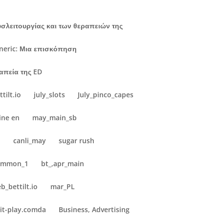
υσλειτουργίας και των θεραπειών της
eneric: Μια επισκόπηση
ραπεία της ED
tilt.io
july_slots
July_pinco_capes
ine en
may_main_sb
b
canli_may
sugar rush
common_1
bt_,apr_main
eb_bettilt.io
mar_PL
it-play.comda
Business, Advertising