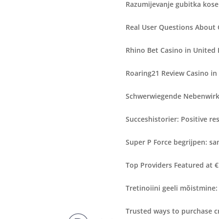
Razumijevanje gubitka kose:
Real User Questions About
Rhino Bet Casino in United
Roaring21 Review Casino in
Schwerwiegende Nebenwirku
Succeshistorier: Positive r
Super P Force begrijpen: sa
Top Providers Featured at 
Tretinoiini geeli mõistmine:
Trusted ways to purchase c