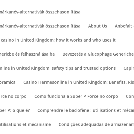
márkanév-alternatívák összehasonlítása
márkanév-alternatívák összehasonlítása
About Us
Anbefalt
 casino in United Kingdom: how it works and who uses it
ericbe és felhasználásaiba
Bevezetés a Glucophage Genericbe 
nline in United Kingdom: safety tips and trusted options
Capi
noramica
Casino Hermesonline in United Kingdom: Benefits, Ris
orce no corpo
Como funciona a Super P Force no corpo
Com
er P: o que é?
Comprendre le baclofène : utilisations et méc
utilisations et mécanisme
Condições adequadas de armazename