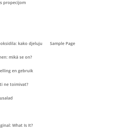
 s propecijom
oksidila: kako djeluju
Sample Page
en: mikä se on?
elling en gebruik
i ne toimivat?
tusalad
inal: What Is It?