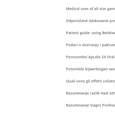
Medical uses of all star ga
Odporúčané dávkovanie pre 
Patient guide: using BetMa
Podaci o doziranju i pakiran
Porozumění Apcalis SX Oral 
Potentiële bijwerkingen van
Quali sono gli effetti colla
Razumevanje razlik med zdr
Razumevanje Viagre Professi