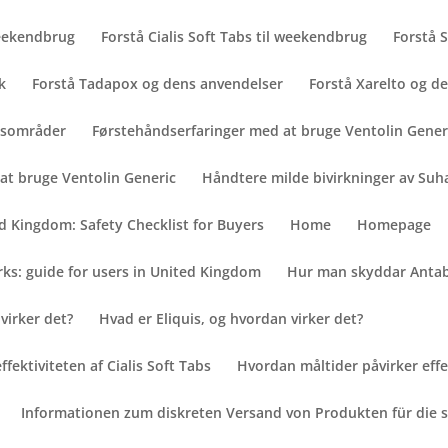
 weekendbrug
Forstå Cialis Soft Tabs til weekendbrug
Forstå 
k
Forstå Tadapox og dens anvendelser
Forstå Xarelto og 
uksområder
Førstehåndserfaringer med at bruge Ventolin Gener
at bruge Ventolin Generic
Håndtere milde bivirkninger av Suh
d Kingdom: Safety Checklist for Buyers
Home
Homepage
ks: guide for users in United Kingdom
Hur man skyddar Antab
virker det?
Hvad er Eliquis, og hvordan virker det?
ektiviteten af ​​Cialis Soft Tabs
Hvordan måltider påvirker effekt
Informationen zum diskreten Versand von Produkten für die 