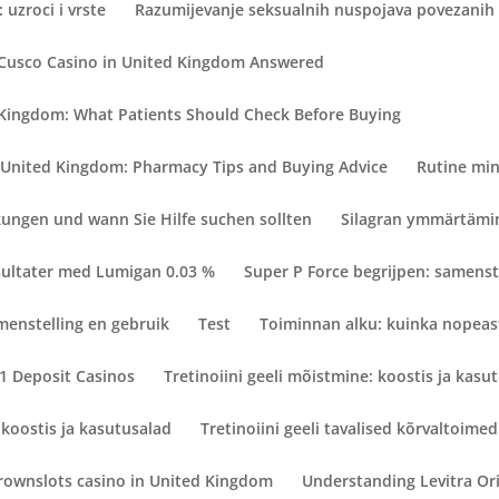
 uzroci i vrste
Razumijevanje seksualnih nuspojava povezanih
 Cusco Casino in United Kingdom Answered
 Kingdom: What Patients Should Check Before Buying
 United Kingdom: Pharmacy Tips and Buying Advice
Rutine min
ngen und wann Sie Hilfe suchen sollten
Silagran ymmärtämin
esultater med Lumigan 0.03 %
Super P Force begrijpen: samenst
menstelling en gebruik
Test
Toiminnan alku: kuinka nopeast
€1 Deposit Casinos
Tretinoiini geeli mõistmine: koostis ja kasu
 koostis ja kasutusalad
Tretinoiini geeli tavalised kõrvaltoimed
rownslots casino in United Kingdom
Understanding Levitra Orig