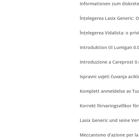
Informationen zum diskrete
Înțelegerea Lasix Generic: 
Înțelegerea Vidalista: o pri
Introduktion til Lumigan 0
Introduzione a Careprost 0
Ispravni uvjeti čuvanja acikl
Komplett anmeldelse av Tuc
Korrekt förvaringsvillkor f
Lasix Generic und seine V
Meccanismo d’azione per la c