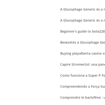
A Glucophage Generic és a 
A Glucophage Generic és a 
Beginner’s guide to bola228
Bevezetés a Glucophage Gen
Buying playalberta casino o
Capire Stromectol: una pa
Como funciona a Super P F
Compreendendo a Força Sup
Comprendre le baclofène : 