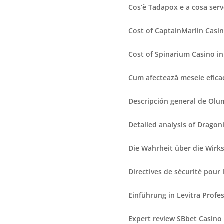
Cos’è Tadapox e a cosa serv
Cost of CaptainMarlin Casi
Cost of Spinarium Casino i
Cum afectează mesele eficac
Descripción general de Olum
Detailed analysis of Dragon
Die Wahrheit über die Wirks
Directives de sécurité pour 
Einführung in Levitra Profe
Expert review SBbet Casino 