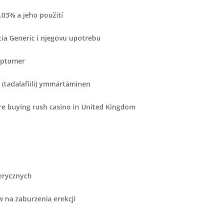
.03% a jeho použití
cia Generic i njegovu upotrebu
ymptomer
n (tadalafiili) ymmärtäminen
e buying rush casino in United Kingdom
erycznych
 na zaburzenia erekcji