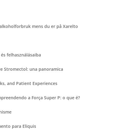
 alkoholforbruk mens du er på Xarelto
és felhasználásaiba
re Stromectol: una panoramica
ks, and Patient Experiences
preendendo a Força Super P: o que é?
anisme
nto para Eliquis