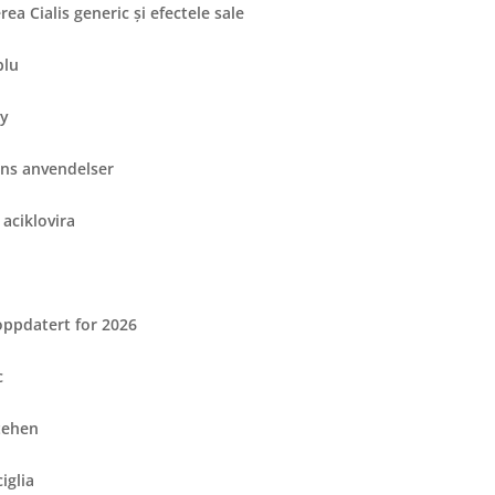
rea Cialis generic și efectele sale
blu
by
ens anvendelser
 aciklovira
oppdatert for 2026
c
tehen
iglia