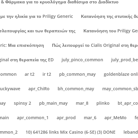
& Φάρμακα για το κρυολόγημα διαθέσιμα στο Διαδίκτυο
ε την ηλικία για το Priligy Generic
Κατανόηση της στυτικής δ
σλειτουργίας και των θεραπειών της
Κατανόηση του Priligy G
eric: Μια επισκόπηση
Πώς λειτουργεί το Cialis Original στη θε
iginal στη θεραπεία της ED
july_pinco_common
july_prod_bet
_common
ar t2
ir t2
pb_common_may
goldenblaze onl
luckywave
apr_ChiRo
bh_common_may
may_common_s
may
spinsy 2
pb_main_may
mar_8
plinko
bt_apr_
main
apr_common_1
apr_prod
mar_6
apr_MeMo
f
ommon_2
10) 641286 links Mix Casino (6-SE) (3) DONE
leband