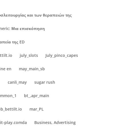
υσλειτουργίας και των θεραπειών της
eneric: Μια επισκόπηση
ραπεία της ED
tilt.io
july_slots
July_pinco_capes
ine en
may_main_sb
b
canli_may
sugar rush
common_1
bt_,apr_main
eb_bettilt.io
mar_PL
it-play.comda
Business, Advertising