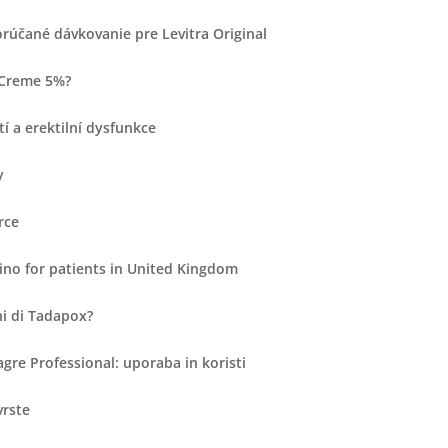
rúčané dávkovanie pre Levitra Original
r Creme 5%?
í a erektilní dysfunkce
y
rce
ino for patients in United Kingdom
uni di Tadapox?
gre Professional: uporaba in koristi
vrste