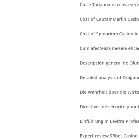
Cos’è Tadapox e a cosa serv
Cost of CaptainMarlin Casi
Cost of Spinarium Casino i
Cum afectează mesele eficac
Descripción general de Olum
Detailed analysis of Dragon
Die Wahrheit über die Wirks
Directives de sécurité pour 
Einführung in Levitra Profe
Expert review SBbet Casino 