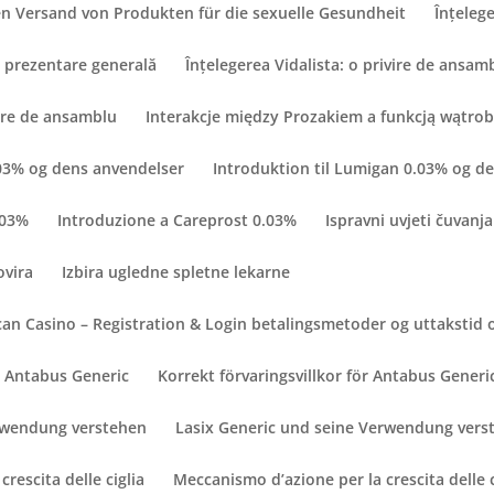
n Versand von Produkten für die sexuelle Gesundheit
Înțelege
O prezentare generală
Înțelegerea Vidalista: o privire de ansam
vire de ansamblu
Interakcje między Prozakiem a funkcją wątro
.03% og dens anvendelser
Introduktion til Lumigan 0.03% og d
.03%
Introduzione a Careprost 0.03%
Ispravni uvjeti čuvanja
ovira
Izbira ugledne spletne lekarne
an Casino – Registration & Login betalingsmetoder og uttakstid 
ör Antabus Generic
Korrekt förvaringsvillkor för Antabus Generi
erwendung verstehen
Lasix Generic und seine Verwendung vers
rescita delle ciglia
Meccanismo d’azione per la crescita delle c