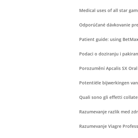
Medical uses of all star ga
Odporúčané dávkovanie pre 
Patient guide: using BetMa
Podaci o doziranju i pakiran
Porozumění Apcalis SX Oral 
Potentiële bijwerkingen van
Quali sono gli effetti colla
Razumevanje razlik med zdr
Razumevanje Viagre Professi