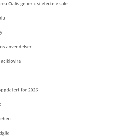
rea Cialis generic și efectele sale
blu
by
ens anvendelser
 aciklovira
oppdatert for 2026
c
tehen
iglia