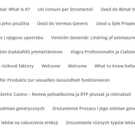
al: What Is It?
Usi comuni per Stromectol
Úvod do Bimat 0
 jeho použitia
Úvod do Vermox Generic
Uvod u lijek Prope
ic i njegovu upotrebu
Ventolin Generisk: Lindring af astmas
lisin (tadalafiili) ymmärtäminen
Viagra Professionalin ja Cialisi
a rizikové faktory
Welcome
Welcome
What to know befor
für Produkte zur sexuellen Gesundheit funktionieren
lottio Casino – Review pelivalikoima ja RTP plussat ja miinukset
o odmian generycznych
Zrozumienie Prozacu i jego odmian gen
leków na zaburzenia erekcji
Zrozumienie różnych typów leków