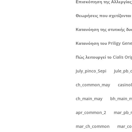
Επισκόπηση της Αλλεργίας 
Θεωρήσεις που σχετίζονται μ
Κατανόηση της στυτικής δυ
Κατανόηση του Priligy Gen
Πώς λειτουργεί το Cialis Or
July_pinco_Sepi
Jule_pb
ch_common_may
casino
ch_main_may
bh_main_
apr_common_2
mar_pb_
mar_ch_common
mar_c