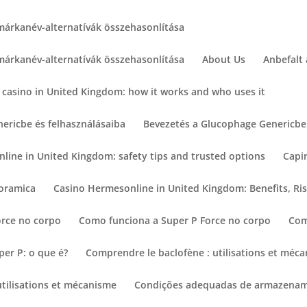
márkanév-alternatívák összehasonlítása
márkanév-alternatívák összehasonlítása
About Us
Anbefalt
 casino in United Kingdom: how it works and who uses it
ericbe és felhasználásaiba
Bevezetés a Glucophage Genericbe 
nline in United Kingdom: safety tips and trusted options
Capi
noramica
Casino Hermesonline in United Kingdom: Benefits, Ris
orce no corpo
Como funciona a Super P Force no corpo
Com
er P: o que é?
Comprendre le baclofène : utilisations et méc
utilisations et mécanisme
Condições adequadas de armazename