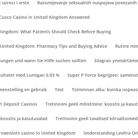
 uzroci i vrste
Razumijevanje seksualnih nuspojava povezanih
 Cusco Casino in United Kingdom Answered
 Kingdom: What Patients Should Check Before Buying
 United Kingdom: Pharmacy Tips and Buying Advice
Rutine min
ngen und wann Sie Hilfe suchen sollten
Silagran ymmärtämin
esultater med Lumigan 0.03 %
Super P Force begrijpen: samenst
menstelling en gebruik
Test
Toiminnan alku: kuinka nopeast
€1 Deposit Casinos
Tretinoiini geeli mõistmine: koostis ja kasu
 koostis ja kasutusalad
Tretinoiini geeli tavalised kõrvaltoimed
rownslots casino in United Kingdom
Understanding Levitra Orig