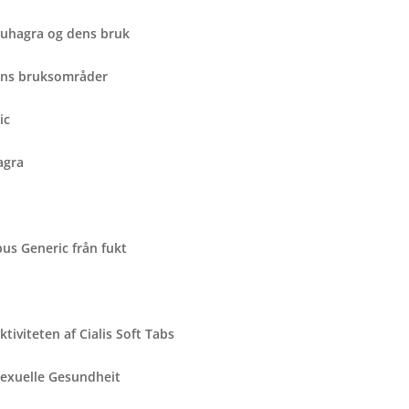
Suhagra og dens bruk
dens bruksområder
ic
agra
us Generic från fukt
iviteten af ​​Cialis Soft Tabs
sexuelle Gesundheit