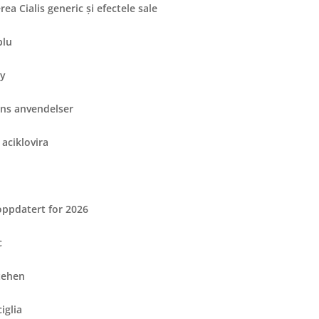
rea Cialis generic și efectele sale
blu
by
ens anvendelser
 aciklovira
oppdatert for 2026
c
tehen
iglia