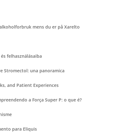
 alkoholforbruk mens du er på Xarelto
és felhasználásaiba
re Stromectol: una panoramica
ks, and Patient Experiences
preendendo a Força Super P: o que é?
anisme
nto para Eliquis