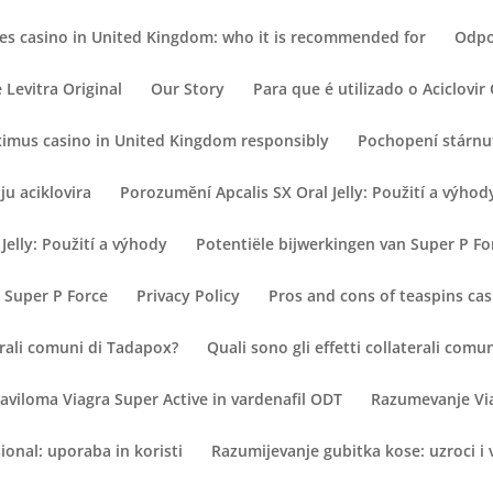
mes casino in United Kingdom: who it is recommended for
Odpo
Levitra Original
Our Story
Para que é utilizado o Aciclovi
ximus casino in United Kingdom responsibly
Pochopení stárnut
ju aciklovira
Porozumění Apcalis SX Oral Jelly: Použití a výhod
Jelly: Použití a výhody
Potentiële bijwerkingen van Super P Fo
 Super P Force
Privacy Policy
Pros and cons of teaspins cas
terali comuni di Tadapox?
Quali sono gli effetti collaterali com
aviloma Viagra Super Active in vardenafil ODT
Razumevanje Via
onal: uporaba in koristi
Razumijevanje gubitka kose: uzroci i 