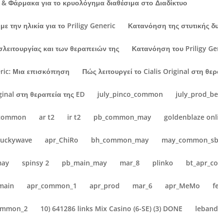
& Φάρμακα για το κρυολόγημα διαθέσιμα στο Διαδίκτυο
ε την ηλικία για το Priligy Generic
Κατανόηση της στυτικής δ
σλειτουργίας και των θεραπειών της
Κατανόηση του Priligy G
eric: Μια επισκόπηση
Πώς λειτουργεί το Cialis Original στη θε
iginal στη θεραπεία της ED
july_pinco_common
july_prod_bet
_common
ar t2
ir t2
pb_common_may
goldenblaze onl
luckywave
apr_ChiRo
bh_common_may
may_common_s
may
spinsy 2
pb_main_may
mar_8
plinko
bt_apr_
main
apr_common_1
apr_prod
mar_6
apr_MeMo
f
ommon_2
10) 641286 links Mix Casino (6-SE) (3) DONE
leband