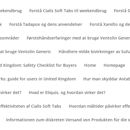
 weekendbrug
Forstå Cialis Soft Tabs til weekendbrug
Forstå 
k
Forstå Tadapox og dens anvendelser
Forstå Xarelto og 
uksområder
Førstehåndserfaringer med at bruge Ventolin Gener
at bruge Ventolin Generic
Håndtere milde bivirkninger av Suh
d Kingdom: Safety Checklist for Buyers
Home
Homepage
ks: guide for users in United Kingdom
Hur man skyddar Antab
virker det?
Hvad er Eliquis, og hvordan virker det?
ektiviteten af ​​Cialis Soft Tabs
Hvordan måltider påvirker effekt
Informationen zum diskreten Versand von Produkten für die 