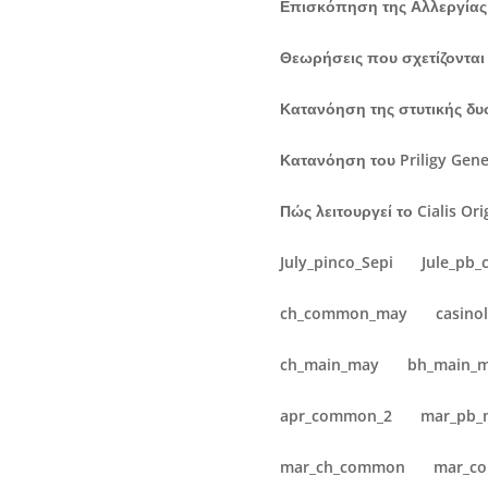
Επισκόπηση της Αλλεργίας 
Θεωρήσεις που σχετίζονται μ
Κατανόηση της στυτικής δυ
Κατανόηση του Priligy Gen
Πώς λειτουργεί το Cialis Or
July_pinco_Sepi
Jule_pb
ch_common_may
casino
ch_main_may
bh_main_
apr_common_2
mar_pb_
mar_ch_common
mar_c