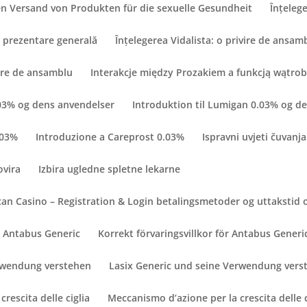
n Versand von Produkten für die sexuelle Gesundheit
Înțelege
O prezentare generală
Înțelegerea Vidalista: o privire de ansam
vire de ansamblu
Interakcje między Prozakiem a funkcją wątro
.03% og dens anvendelser
Introduktion til Lumigan 0.03% og d
.03%
Introduzione a Careprost 0.03%
Ispravni uvjeti čuvanja
ovira
Izbira ugledne spletne lekarne
an Casino – Registration & Login betalingsmetoder og uttakstid 
ör Antabus Generic
Korrekt förvaringsvillkor för Antabus Generi
erwendung verstehen
Lasix Generic und seine Verwendung vers
rescita delle ciglia
Meccanismo d’azione per la crescita delle c