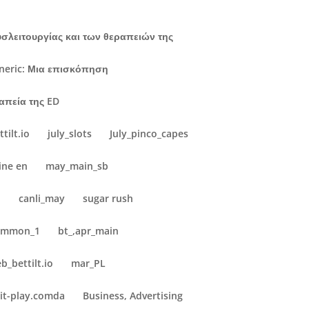
υσλειτουργίας και των θεραπειών της
eneric: Μια επισκόπηση
ραπεία της ED
tilt.io
july_slots
July_pinco_capes
ine en
may_main_sb
b
canli_may
sugar rush
common_1
bt_,apr_main
eb_bettilt.io
mar_PL
it-play.comda
Business, Advertising