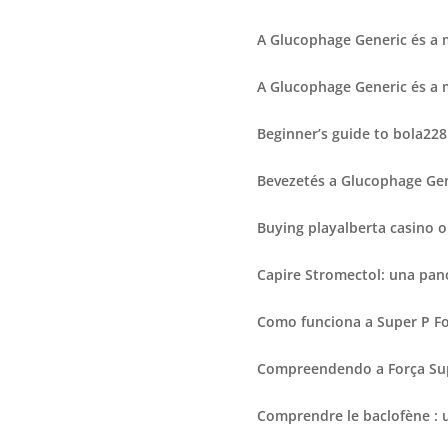
A Glucophage Generic és a 
A Glucophage Generic és a 
Beginner’s guide to bola228
Bevezetés a Glucophage Gen
Buying playalberta casino o
Capire Stromectol: una pa
Como funciona a Super P F
Compreendendo a Força Sup
Comprendre le baclofène : 