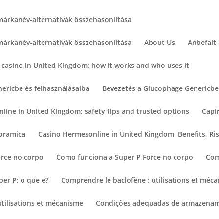
márkanév-alternatívák összehasonlítása
márkanév-alternatívák összehasonlítása
About Us
Anbefalt
 casino in United Kingdom: how it works and who uses it
ericbe és felhasználásaiba
Bevezetés a Glucophage Genericbe 
nline in United Kingdom: safety tips and trusted options
Capi
noramica
Casino Hermesonline in United Kingdom: Benefits, Ris
orce no corpo
Como funciona a Super P Force no corpo
Com
er P: o que é?
Comprendre le baclofène : utilisations et méc
utilisations et mécanisme
Condições adequadas de armazename