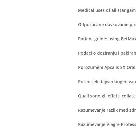
Medical uses of all star ga
Odporúčané dávkovanie pre 
Patient guide: using BetMa
Podaci o doziranju i pakiran
Porozumění Apcalis SX Oral 
Potentiële bijwerkingen van
Quali sono gli effetti colla
Razumevanje razlik med zdr
Razumevanje Viagre Professi