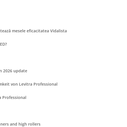
tează mesele eficacitatea Vidalista
 ED?
in 2026 update
keit von Levitra Professional
a Professional
ners and high rollers