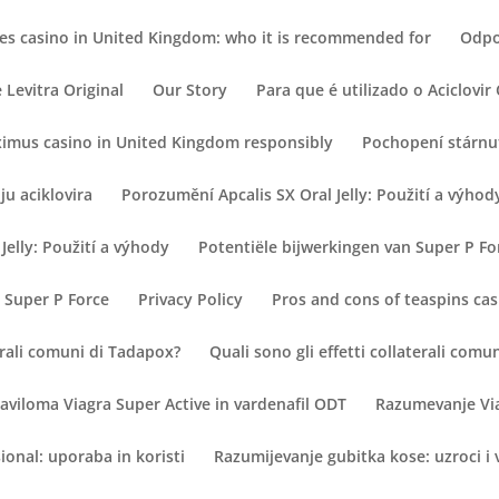
mes casino in United Kingdom: who it is recommended for
Odpo
Levitra Original
Our Story
Para que é utilizado o Aciclovi
ximus casino in United Kingdom responsibly
Pochopení stárnut
ju aciklovira
Porozumění Apcalis SX Oral Jelly: Použití a výhod
Jelly: Použití a výhody
Potentiële bijwerkingen van Super P Fo
 Super P Force
Privacy Policy
Pros and cons of teaspins cas
terali comuni di Tadapox?
Quali sono gli effetti collaterali com
aviloma Viagra Super Active in vardenafil ODT
Razumevanje Via
onal: uporaba in koristi
Razumijevanje gubitka kose: uzroci i 