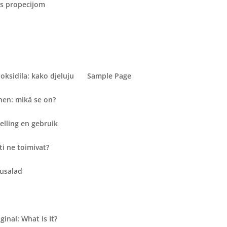
 s propecijom
oksidila: kako djeluju
Sample Page
en: mikä se on?
elling en gebruik
i ne toimivat?
tusalad
inal: What Is It?