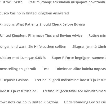
 uzroci i vrste
Razumijevanje seksualnih nuspojava povezanih
 Cusco Casino in United Kingdom Answered
 Kingdom: What Patients Should Check Before Buying
 United Kingdom: Pharmacy Tips and Buying Advice
Rutine min
ngen und wann Sie Hilfe suchen sollten
Silagran ymmärtämin
esultater med Lumigan 0.03 %
Super P Force begrijpen: samenst
menstelling en gebruik
Test
Toiminnan alku: kuinka nopeast
€1 Deposit Casinos
Tretinoiini geeli mõistmine: koostis ja kasu
 koostis ja kasutusalad
Tretinoiini geeli tavalised kõrvaltoimed
rownslots casino in United Kingdom
Understanding Levitra Orig