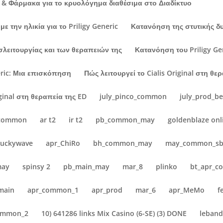
& Φάρμακα για το κρυολόγημα διαθέσιμα στο Διαδίκτυο
ε την ηλικία για το Priligy Generic
Κατανόηση της στυτικής δ
σλειτουργίας και των θεραπειών της
Κατανόηση του Priligy G
eric: Μια επισκόπηση
Πώς λειτουργεί το Cialis Original στη θε
iginal στη θεραπεία της ED
july_pinco_common
july_prod_bet
_common
ar t2
ir t2
pb_common_may
goldenblaze onl
luckywave
apr_ChiRo
bh_common_may
may_common_s
may
spinsy 2
pb_main_may
mar_8
plinko
bt_apr_
main
apr_common_1
apr_prod
mar_6
apr_MeMo
f
ommon_2
10) 641286 links Mix Casino (6-SE) (3) DONE
leband