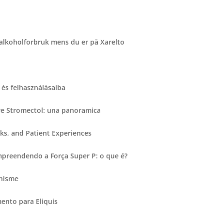
 alkoholforbruk mens du er på Xarelto
és felhasználásaiba
re Stromectol: una panoramica
ks, and Patient Experiences
preendendo a Força Super P: o que é?
anisme
nto para Eliquis