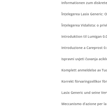
Informationen zum diskrete
Înțelegerea Lasix Generic: 
Înțelegerea Vidalista: o pri
Introduktion til Lumigan 0
Introduzione a Careprost 0
Ispravni uvjeti čuvanja acikl
Komplett anmeldelse av Tuc
Korrekt förvaringsvillkor f
Lasix Generic und seine V
Meccanismo d’azione per la c