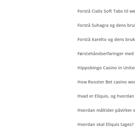
Forstå Cialis Soft Tabs til
Forstå Suhagra og dens bru
Forstå Xarelto og dens br
Førstehåndserfaringer med 
Hippobingo Casino in Unite
How Rooster Bet casino wor
Hvad er Eliquis, og hvordan 
Hvordan måltider påvirker eff
Hvordan skal Eliquis tages?