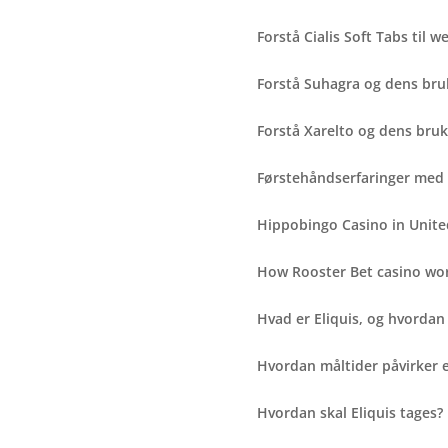
Forstå Cialis Soft Tabs til
Forstå Suhagra og dens bru
Forstå Xarelto og dens br
Førstehåndserfaringer med 
Hippobingo Casino in Unite
How Rooster Bet casino wor
Hvad er Eliquis, og hvordan 
Hvordan måltider påvirker eff
Hvordan skal Eliquis tages?