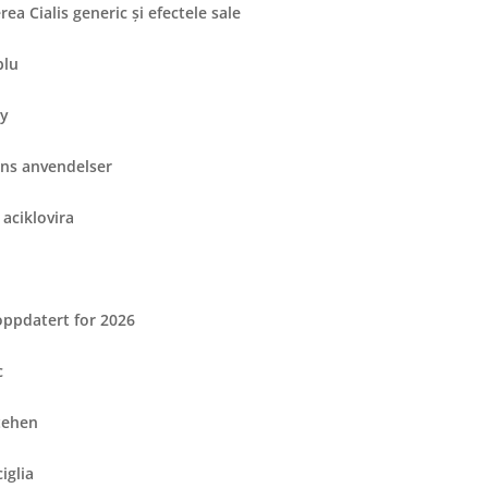
rea Cialis generic și efectele sale
blu
by
ens anvendelser
 aciklovira
oppdatert for 2026
c
tehen
iglia