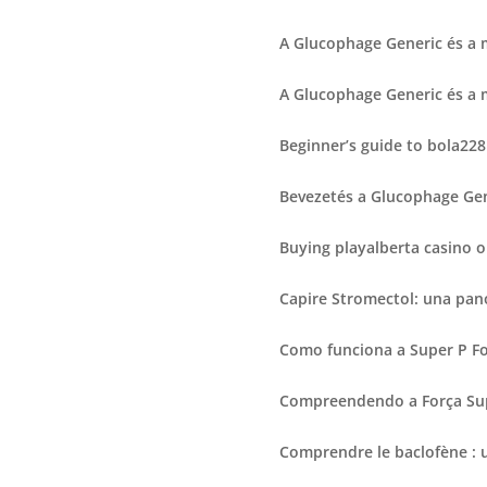
A Glucophage Generic és a 
A Glucophage Generic és a 
Beginner’s guide to bola228
Bevezetés a Glucophage Gen
Buying playalberta casino o
Capire Stromectol: una pa
Como funciona a Super P F
Compreendendo a Força Sup
Comprendre le baclofène : 