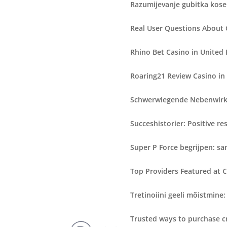
Razumijevanje gubitka kose:
Real User Questions About
Rhino Bet Casino in United
Roaring21 Review Casino in
Schwerwiegende Nebenwirku
Succeshistorier: Positive r
Super P Force begrijpen: sa
Top Providers Featured at 
Tretinoiini geeli mõistmine:
Trusted ways to purchase c