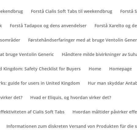
 weekendbrug
Forstå Cialis Soft Tabs til weekendbrug
Forstå 
k
Forstå Tadapox og dens anvendelser
Forstå Xarelto og 
uksområder
Førstehåndserfaringer med at bruge Ventolin Gener
at bruge Ventolin Generic
Håndtere milde bivirkninger av Suh
d Kingdom: Safety Checklist for Buyers
Home
Homepage
ks: guide for users in United Kingdom
Hur man skyddar Antab
virker det?
Hvad er Eliquis, og hvordan virker det?
ektiviteten af ​​Cialis Soft Tabs
Hvordan måltider påvirker effekt
Informationen zum diskreten Versand von Produkten für die 