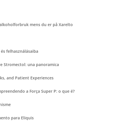
 alkoholforbruk mens du er på Xarelto
és felhasználásaiba
re Stromectol: una panoramica
ks, and Patient Experiences
preendendo a Força Super P: o que é?
anisme
nto para Eliquis