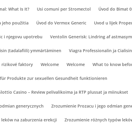
al: What Is It?
Usi comuni per Stromectol
Úvod do Bimat 0
 jeho použitia
Úvod do Vermox Generic
Uvod u lijek Prope
ic i njegovu upotrebu
Ventolin Generisk: Lindring af astmas
lisin (tadalafiili) ymmärtäminen
Viagra Professionalin ja Cialisi
a rizikové faktory
Welcome
Welcome
What to know befor
für Produkte zur sexuellen Gesundheit funktionieren
lottio Casino – Review pelivalikoima ja RTP plussat ja miinukset
o odmian generycznych
Zrozumienie Prozacu i jego odmian gen
leków na zaburzenia erekcji
Zrozumienie różnych typów leków