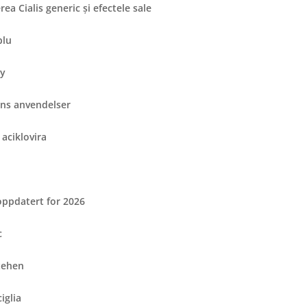
rea Cialis generic și efectele sale
blu
by
ens anvendelser
 aciklovira
oppdatert for 2026
c
tehen
iglia