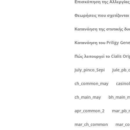
Επισκόπηση της Αλλεργίας 
Θεωρήσεις που σχετίζονται μ
Κατανόηση της στυτικής δυ
Κατανόηση του Priligy Gen
Πώς λειτουργεί το Cialis Or
July_pinco_Sepi
Jule_pb
ch_common_may
casino
ch_main_may
bh_main_
apr_common_2
mar_pb_
mar_ch_common
mar_c