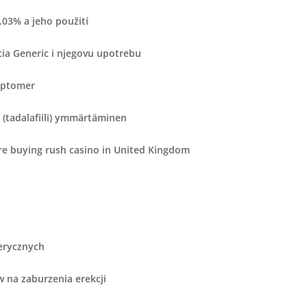
.03% a jeho použití
cia Generic i njegovu upotrebu
ymptomer
n (tadalafiili) ymmärtäminen
e buying rush casino in United Kingdom
erycznych
 na zaburzenia erekcji