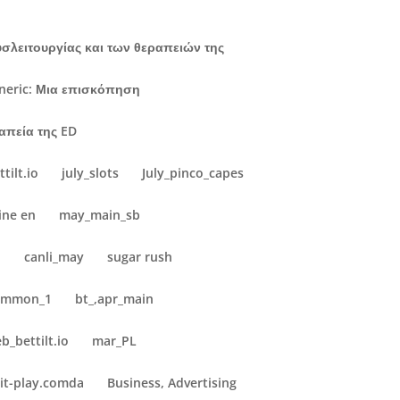
υσλειτουργίας και των θεραπειών της
eneric: Μια επισκόπηση
ραπεία της ED
tilt.io
july_slots
July_pinco_capes
ine en
may_main_sb
b
canli_may
sugar rush
common_1
bt_,apr_main
eb_bettilt.io
mar_PL
it-play.comda
Business, Advertising