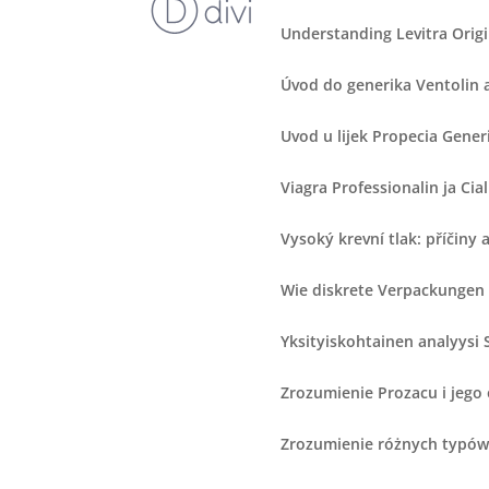
Understanding Levitra Origin
Úvod do generika Ventolin a
Uvod u lijek Propecia Gener
Viagra Professionalin ja Cia
Vysoký krevní tlak: příčiny 
Wie diskrete Verpackungen 
Yksityiskohtainen analyysi S
Zrozumienie Prozacu i jeg
Zrozumienie różnych typów 