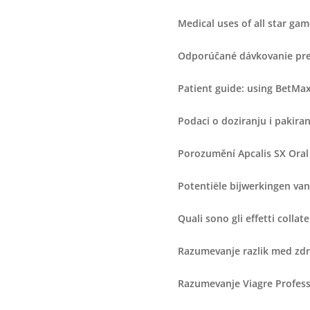
Medical uses of all star ga
Odporúčané dávkovanie pre 
Patient guide: using BetMa
Podaci o doziranju i pakiran
Porozumění Apcalis SX Oral 
Potentiële bijwerkingen van
Quali sono gli effetti colla
Razumevanje razlik med zdr
Razumevanje Viagre Professi