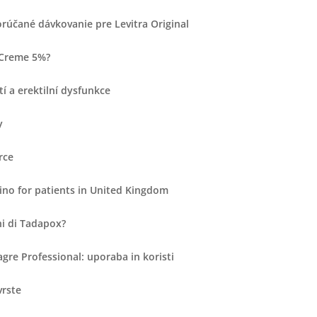
rúčané dávkovanie pre Levitra Original
r Creme 5%?
í a erektilní dysfunkce
y
rce
ino for patients in United Kingdom
uni di Tadapox?
gre Professional: uporaba in koristi
vrste