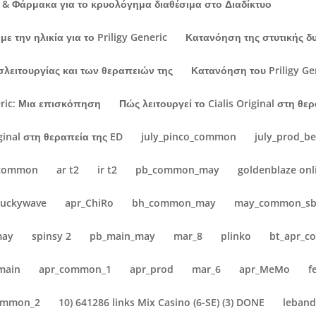
& Φάρμακα για το κρυολόγημα διαθέσιμα στο Διαδίκτυο
ε την ηλικία για το Priligy Generic
Κατανόηση της στυτικής δ
σλειτουργίας και των θεραπειών της
Κατανόηση του Priligy G
eric: Μια επισκόπηση
Πώς λειτουργεί το Cialis Original στη θε
iginal στη θεραπεία της ED
july_pinco_common
july_prod_bet
_common
ar t2
ir t2
pb_common_may
goldenblaze onl
luckywave
apr_ChiRo
bh_common_may
may_common_s
may
spinsy 2
pb_main_may
mar_8
plinko
bt_apr_
main
apr_common_1
apr_prod
mar_6
apr_MeMo
f
ommon_2
10) 641286 links Mix Casino (6-SE) (3) DONE
leband