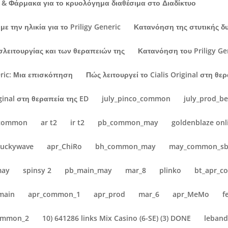
& Φάρμακα για το κρυολόγημα διαθέσιμα στο Διαδίκτυο
ε την ηλικία για το Priligy Generic
Κατανόηση της στυτικής δ
σλειτουργίας και των θεραπειών της
Κατανόηση του Priligy G
eric: Μια επισκόπηση
Πώς λειτουργεί το Cialis Original στη θε
iginal στη θεραπεία της ED
july_pinco_common
july_prod_bet
_common
ar t2
ir t2
pb_common_may
goldenblaze onl
luckywave
apr_ChiRo
bh_common_may
may_common_s
may
spinsy 2
pb_main_may
mar_8
plinko
bt_apr_
main
apr_common_1
apr_prod
mar_6
apr_MeMo
f
ommon_2
10) 641286 links Mix Casino (6-SE) (3) DONE
leband