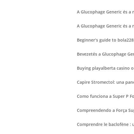
A Glucophage Generic és a 
A Glucophage Generic és a 
Beginner’s guide to bola228
Bevezetés a Glucophage Gen
Buying playalberta casino o
Capire Stromectol: una pa
Como funciona a Super P F
Compreendendo a Força Sup
Comprendre le baclofène : 