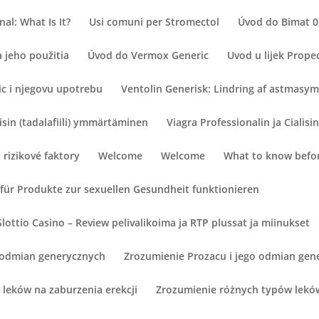
al: What Is It?
Usi comuni per Stromectol
Úvod do Bimat 0
 jeho použitia
Úvod do Vermox Generic
Uvod u lijek Prope
ic i njegovu upotrebu
Ventolin Generisk: Lindring af astmas
lisin (tadalafiili) ymmärtäminen
Viagra Professionalin ja Cialisi
a rizikové faktory
Welcome
Welcome
What to know befor
für Produkte zur sexuellen Gesundheit funktionieren
lottio Casino – Review pelivalikoima ja RTP plussat ja miinukset
o odmian generycznych
Zrozumienie Prozacu i jego odmian gen
leków na zaburzenia erekcji
Zrozumienie różnych typów leków