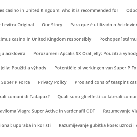
mes casino in United Kingdom: who it is recommended for
Odpo
Levitra Original
Our Story
Para que é utilizado o Aciclovi
ximus casino in United Kingdom responsibly
Pochopení stárnut
ju aciklovira
Porozumění Apcalis SX Oral Jelly: Použití a výhod
Jelly: Použití a výhody
Potentiële bijwerkingen van Super P Fo
 Super P Force
Privacy Policy
Pros and cons of teaspins cas
terali comuni di Tadapox?
Quali sono gli effetti collaterali com
aviloma Viagra Super Active in vardenafil ODT
Razumevanje Via
onal: uporaba in koristi
Razumijevanje gubitka kose: uzroci i 