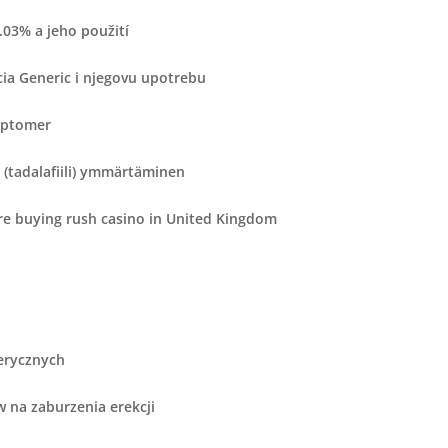
.03% a jeho použití
cia Generic i njegovu upotrebu
ymptomer
n (tadalafiili) ymmärtäminen
e buying rush casino in United Kingdom
erycznych
 na zaburzenia erekcji