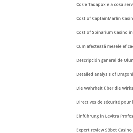
Cos’è Tadapox e a cosa serv
Cost of CaptainMarlin Casi
Cost of Spinarium Casino i
Cum afectează mesele eficac
Descripción general de Olum
Detailed analysis of Dragon
Die Wahrheit über die Wirks
Directives de sécurité pour 
Einführung in Levitra Profe
Expert review SBbet Casino 