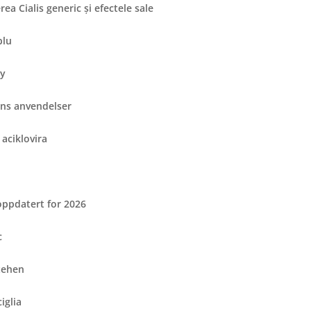
rea Cialis generic și efectele sale
blu
by
ens anvendelser
 aciklovira
oppdatert for 2026
c
tehen
iglia