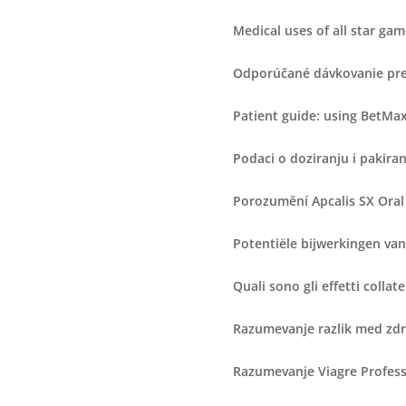
Medical uses of all star ga
Odporúčané dávkovanie pre 
Patient guide: using BetMa
Podaci o doziranju i pakiran
Porozumění Apcalis SX Oral 
Potentiële bijwerkingen van
Quali sono gli effetti colla
Razumevanje razlik med zdr
Razumevanje Viagre Professi