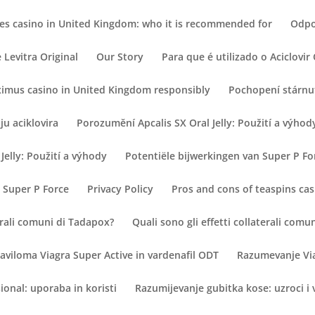
mes casino in United Kingdom: who it is recommended for
Odpo
Levitra Original
Our Story
Para que é utilizado o Aciclovi
ximus casino in United Kingdom responsibly
Pochopení stárnut
ju aciklovira
Porozumění Apcalis SX Oral Jelly: Použití a výhod
Jelly: Použití a výhody
Potentiële bijwerkingen van Super P Fo
 Super P Force
Privacy Policy
Pros and cons of teaspins cas
terali comuni di Tadapox?
Quali sono gli effetti collaterali com
aviloma Viagra Super Active in vardenafil ODT
Razumevanje Via
onal: uporaba in koristi
Razumijevanje gubitka kose: uzroci i 