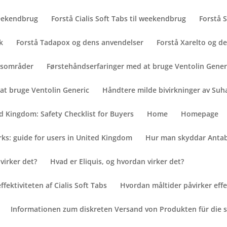
 weekendbrug
Forstå Cialis Soft Tabs til weekendbrug
Forstå 
k
Forstå Tadapox og dens anvendelser
Forstå Xarelto og 
uksområder
Førstehåndserfaringer med at bruge Ventolin Gener
at bruge Ventolin Generic
Håndtere milde bivirkninger av Suh
d Kingdom: Safety Checklist for Buyers
Home
Homepage
ks: guide for users in United Kingdom
Hur man skyddar Antab
virker det?
Hvad er Eliquis, og hvordan virker det?
ektiviteten af ​​Cialis Soft Tabs
Hvordan måltider påvirker effekt
Informationen zum diskreten Versand von Produkten für die 