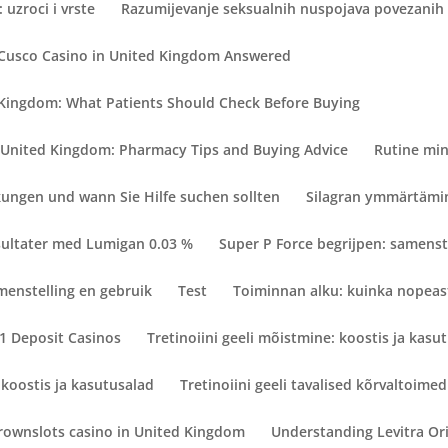
 uzroci i vrste
Razumijevanje seksualnih nuspojava povezanih
 Cusco Casino in United Kingdom Answered
 Kingdom: What Patients Should Check Before Buying
 United Kingdom: Pharmacy Tips and Buying Advice
Rutine min
ngen und wann Sie Hilfe suchen sollten
Silagran ymmärtämin
esultater med Lumigan 0.03 %
Super P Force begrijpen: samenst
menstelling en gebruik
Test
Toiminnan alku: kuinka nopeast
€1 Deposit Casinos
Tretinoiini geeli mõistmine: koostis ja kasu
 koostis ja kasutusalad
Tretinoiini geeli tavalised kõrvaltoimed
rownslots casino in United Kingdom
Understanding Levitra Orig