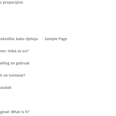
 s propecijom
oksidila: kako djeluju
Sample Page
en: mikä se on?
elling en gebruik
i ne toimivat?
tusalad
inal: What Is It?