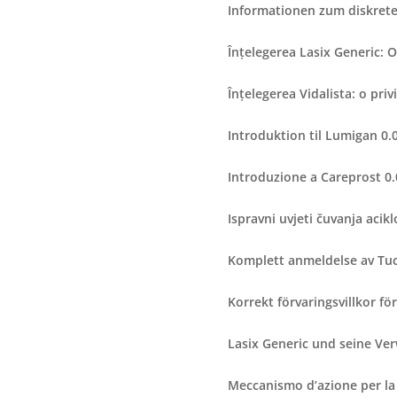
Informationen zum diskrete
Înțelegerea Lasix Generic: 
Înțelegerea Vidalista: o pri
Introduktion til Lumigan 0
Introduzione a Careprost 0
Ispravni uvjeti čuvanja acikl
Komplett anmeldelse av Tuc
Korrekt förvaringsvillkor f
Lasix Generic und seine V
Meccanismo d’azione per la c