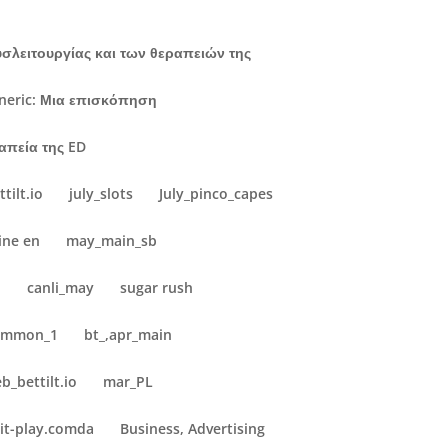
υσλειτουργίας και των θεραπειών της
eneric: Μια επισκόπηση
ραπεία της ED
tilt.io
july_slots
July_pinco_capes
ine en
may_main_sb
b
canli_may
sugar rush
common_1
bt_,apr_main
eb_bettilt.io
mar_PL
it-play.comda
Business, Advertising