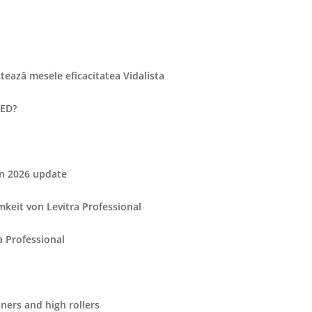
tează mesele eficacitatea Vidalista
 ED?
in 2026 update
keit von Levitra Professional
a Professional
ners and high rollers