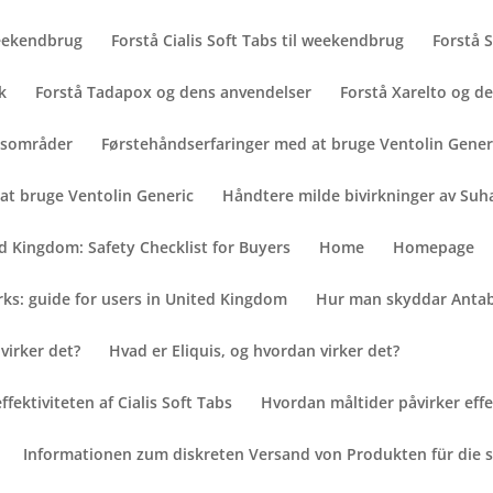
 weekendbrug
Forstå Cialis Soft Tabs til weekendbrug
Forstå 
k
Forstå Tadapox og dens anvendelser
Forstå Xarelto og 
uksområder
Førstehåndserfaringer med at bruge Ventolin Gener
at bruge Ventolin Generic
Håndtere milde bivirkninger av Suh
d Kingdom: Safety Checklist for Buyers
Home
Homepage
ks: guide for users in United Kingdom
Hur man skyddar Antab
virker det?
Hvad er Eliquis, og hvordan virker det?
ektiviteten af ​​Cialis Soft Tabs
Hvordan måltider påvirker effekt
Informationen zum diskreten Versand von Produkten für die 