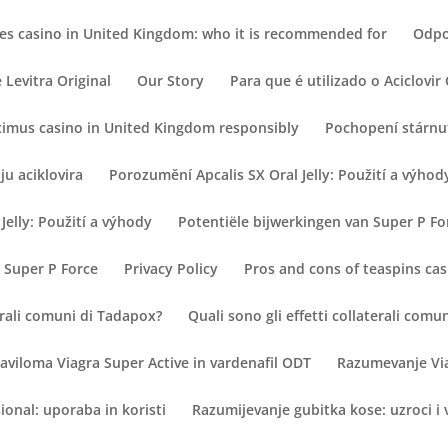
mes casino in United Kingdom: who it is recommended for
Odpo
Levitra Original
Our Story
Para que é utilizado o Aciclovi
ximus casino in United Kingdom responsibly
Pochopení stárnut
ju aciklovira
Porozumění Apcalis SX Oral Jelly: Použití a výhod
Jelly: Použití a výhody
Potentiële bijwerkingen van Super P Fo
 Super P Force
Privacy Policy
Pros and cons of teaspins cas
terali comuni di Tadapox?
Quali sono gli effetti collaterali com
aviloma Viagra Super Active in vardenafil ODT
Razumevanje Via
onal: uporaba in koristi
Razumijevanje gubitka kose: uzroci i 