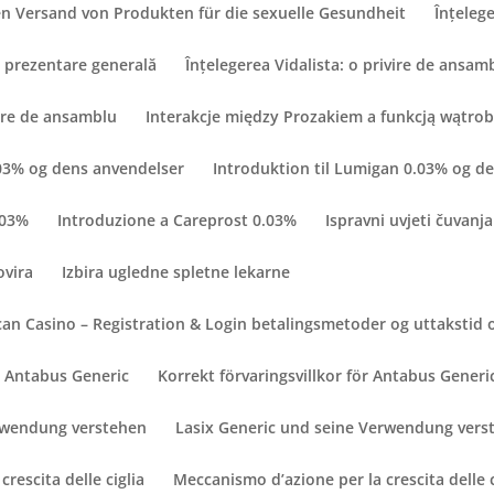
n Versand von Produkten für die sexuelle Gesundheit
Înțelege
O prezentare generală
Înțelegerea Vidalista: o privire de ansam
vire de ansamblu
Interakcje między Prozakiem a funkcją wątro
.03% og dens anvendelser
Introduktion til Lumigan 0.03% og d
.03%
Introduzione a Careprost 0.03%
Ispravni uvjeti čuvanja
ovira
Izbira ugledne spletne lekarne
an Casino – Registration & Login betalingsmetoder og uttakstid 
ör Antabus Generic
Korrekt förvaringsvillkor för Antabus Generi
erwendung verstehen
Lasix Generic und seine Verwendung vers
rescita delle ciglia
Meccanismo d’azione per la crescita delle c