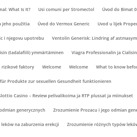
al: What Is It?
Usi comuni per Stromectol
Úvod do Bimat 0
 jeho použitia
Úvod do Vermox Generic
Uvod u lijek Prope
ic i njegovu upotrebu
Ventolin Generisk: Lindring af astmas
lisin (tadalafiili) ymmärtäminen
Viagra Professionalin ja Cialisi
a rizikové faktory
Welcome
Welcome
What to know befor
für Produkte zur sexuellen Gesundheit funktionieren
lottio Casino – Review pelivalikoima ja RTP plussat ja miinukset
o odmian generycznych
Zrozumienie Prozacu i jego odmian gen
leków na zaburzenia erekcji
Zrozumienie różnych typów leków