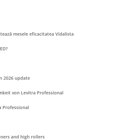
tează mesele eficacitatea Vidalista
 ED?
in 2026 update
keit von Levitra Professional
a Professional
ners and high rollers