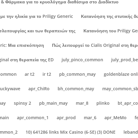
& Φάρμακα για το κρυολόγημα διαθέσιμα στο Διαδίκτυο
ε την ηλικία για το Priligy Generic
Κατανόηση της στυτικής δ
σλειτουργίας και των θεραπειών της
Κατανόηση του Priligy G
eric: Μια επισκόπηση
Πώς λειτουργεί το Cialis Original στη θε
iginal στη θεραπεία της ED
july_pinco_common
july_prod_bet
_common
ar t2
ir t2
pb_common_may
goldenblaze onl
luckywave
apr_ChiRo
bh_common_may
may_common_s
may
spinsy 2
pb_main_may
mar_8
plinko
bt_apr_
main
apr_common_1
apr_prod
mar_6
apr_MeMo
f
ommon_2
10) 641286 links Mix Casino (6-SE) (3) DONE
leband