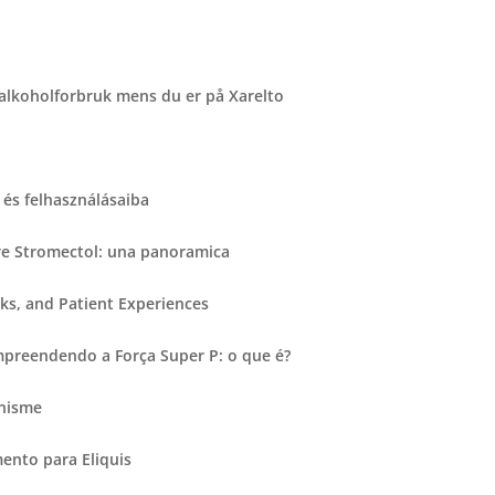
 alkoholforbruk mens du er på Xarelto
és felhasználásaiba
re Stromectol: una panoramica
ks, and Patient Experiences
preendendo a Força Super P: o que é?
anisme
nto para Eliquis