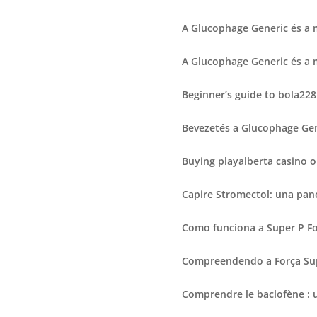
A Glucophage Generic és a 
A Glucophage Generic és a 
Beginner’s guide to bola228
Bevezetés a Glucophage Gen
Buying playalberta casino o
Capire Stromectol: una pa
Como funciona a Super P F
Compreendendo a Força Sup
Comprendre le baclofène : 