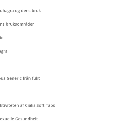
Suhagra og dens bruk
dens bruksområder
ic
agra
us Generic från fukt
iviteten af ​​Cialis Soft Tabs
sexuelle Gesundheit