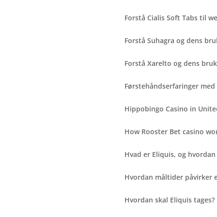
Forstå Cialis Soft Tabs til
Forstå Suhagra og dens bru
Forstå Xarelto og dens br
Førstehåndserfaringer med 
Hippobingo Casino in Unite
How Rooster Bet casino wor
Hvad er Eliquis, og hvordan 
Hvordan måltider påvirker eff
Hvordan skal Eliquis tages?