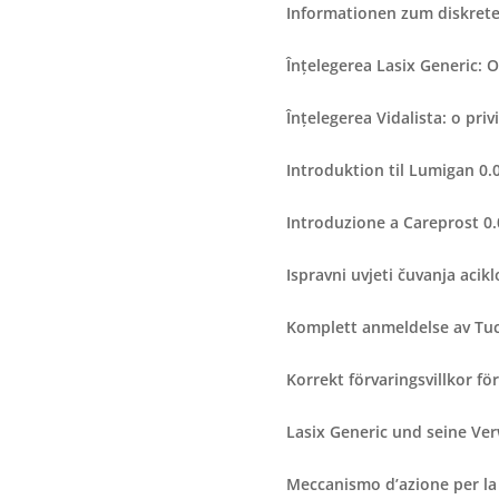
Informationen zum diskrete
Înțelegerea Lasix Generic: 
Înțelegerea Vidalista: o pri
Introduktion til Lumigan 0
Introduzione a Careprost 0
Ispravni uvjeti čuvanja acikl
Komplett anmeldelse av Tuc
Korrekt förvaringsvillkor f
Lasix Generic und seine V
Meccanismo d’azione per la c