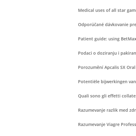
Medical uses of all star ga
Odporúčané dávkovanie pre 
Patient guide: using BetMa
Podaci o doziranju i pakiran
Porozumění Apcalis SX Oral 
Potentiële bijwerkingen van
Quali sono gli effetti colla
Razumevanje razlik med zdr
Razumevanje Viagre Professi