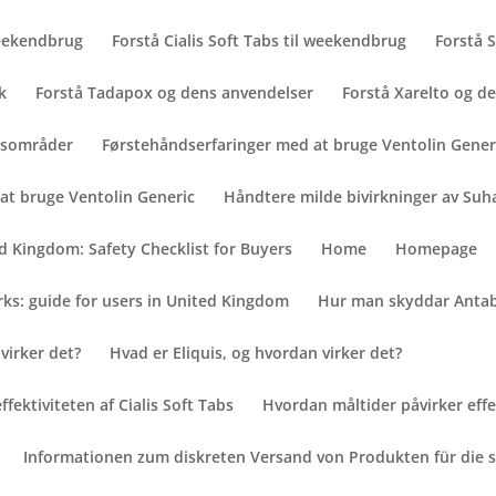
 weekendbrug
Forstå Cialis Soft Tabs til weekendbrug
Forstå 
k
Forstå Tadapox og dens anvendelser
Forstå Xarelto og 
uksområder
Førstehåndserfaringer med at bruge Ventolin Gener
at bruge Ventolin Generic
Håndtere milde bivirkninger av Suh
d Kingdom: Safety Checklist for Buyers
Home
Homepage
ks: guide for users in United Kingdom
Hur man skyddar Antab
virker det?
Hvad er Eliquis, og hvordan virker det?
ektiviteten af ​​Cialis Soft Tabs
Hvordan måltider påvirker effekt
Informationen zum diskreten Versand von Produkten für die 