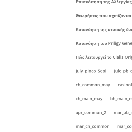
Επισκόπηση της Αλλεργίας 
Θεωρήσεις που σχετίζονται μ
Κατανόηση της στυτικής δυ
Κατανόηση του Priligy Gen
Πώς λειτουργεί το Cialis Or
July_pinco_Sepi
Jule_pb
ch_common_may
casino
ch_main_may
bh_main_
apr_common_2
mar_pb_
mar_ch_common
mar_c