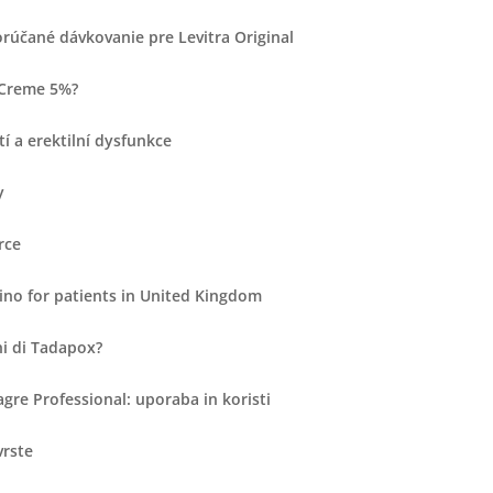
rúčané dávkovanie pre Levitra Original
r Creme 5%?
í a erektilní dysfunkce
y
rce
ino for patients in United Kingdom
uni di Tadapox?
gre Professional: uporaba in koristi
vrste