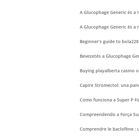
A Glucophage Generic és a 
A Glucophage Generic és a 
Beginner’s guide to bola228
Bevezetés a Glucophage Gen
Buying playalberta casino o
Capire Stromectol: una pa
Como funciona a Super P F
Compreendendo a Força Sup
Comprendre le baclofène : 