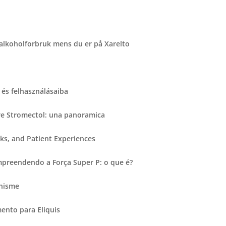
 alkoholforbruk mens du er på Xarelto
és felhasználásaiba
re Stromectol: una panoramica
ks, and Patient Experiences
preendendo a Força Super P: o que é?
anisme
nto para Eliquis