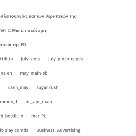
υσλειτουργίας και των θεραπειών της
eneric: Μια επισκόπηση
ραπεία της ED
tilt.io
july_slots
July_pinco_capes
ine en
may_main_sb
b
canli_may
sugar rush
common_1
bt_,apr_main
eb_bettilt.io
mar_PL
it-play.comda
Business, Advertising