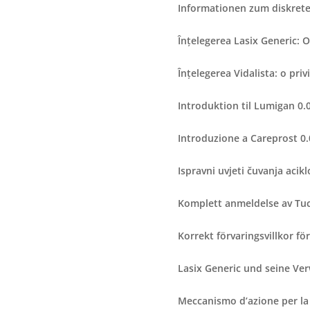
Informationen zum diskrete
Înțelegerea Lasix Generic: 
Înțelegerea Vidalista: o pri
Introduktion til Lumigan 0
Introduzione a Careprost 0
Ispravni uvjeti čuvanja acikl
Komplett anmeldelse av Tuc
Korrekt förvaringsvillkor f
Lasix Generic und seine V
Meccanismo d’azione per la c