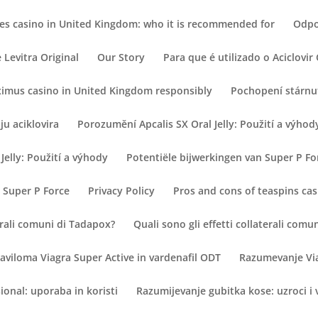
mes casino in United Kingdom: who it is recommended for
Odpo
Levitra Original
Our Story
Para que é utilizado o Aciclovi
ximus casino in United Kingdom responsibly
Pochopení stárnut
ju aciklovira
Porozumění Apcalis SX Oral Jelly: Použití a výhod
Jelly: Použití a výhody
Potentiële bijwerkingen van Super P Fo
 Super P Force
Privacy Policy
Pros and cons of teaspins cas
terali comuni di Tadapox?
Quali sono gli effetti collaterali com
aviloma Viagra Super Active in vardenafil ODT
Razumevanje Via
onal: uporaba in koristi
Razumijevanje gubitka kose: uzroci i 