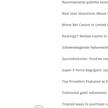
Razumijevanje gubitka kose:
Real User Questions About
Rhino Bet Casino in United
Roaring21 Review Casino in
Schwerwiegende Nebenwirku
Succeshistorier: Positive r
Super P Force begrijpen: sa
Top Providers Featured at 
Tretinoiini geeli mõistmine:
Trusted ways to purchase c