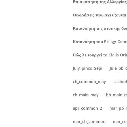
Επισκόπηση της Αλλεργίας 
Θεωρήσεις που σχετίζονται μ
Κατανόηση της στυτικής δυ
Κατανόηση του Priligy Gen
Πώς λειτουργεί το Cialis Or
July_pinco_Sepi
Jule_pb
ch_common_may
casino
ch_main_may
bh_main_
apr_common_2
mar_pb_
mar_ch_common
mar_c