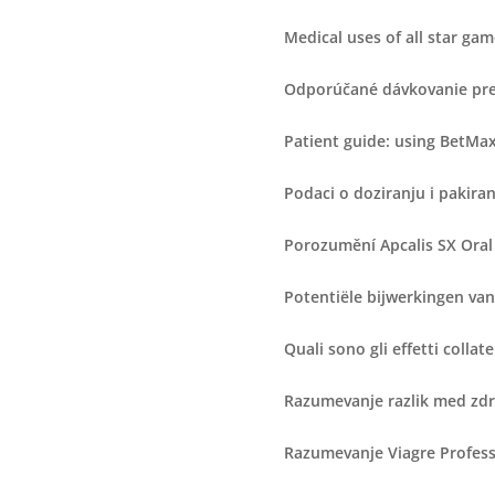
Medical uses of all star ga
Odporúčané dávkovanie pre 
Patient guide: using BetMa
Podaci o doziranju i pakiran
Porozumění Apcalis SX Oral 
Potentiële bijwerkingen van
Quali sono gli effetti colla
Razumevanje razlik med zdr
Razumevanje Viagre Professi