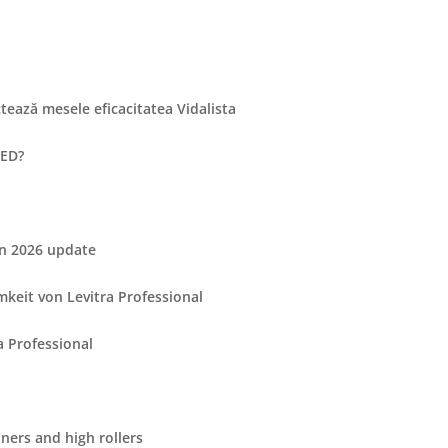
tează mesele eficacitatea Vidalista
 ED?
in 2026 update
keit von Levitra Professional
a Professional
ners and high rollers