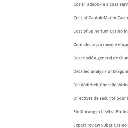
Cos’è Tadapox e a cosa serv
Cost of CaptainMarlin Casi
Cost of Spinarium Casino i
Cum afectează mesele eficac
Descripción general de Olum
Detailed analysis of Dragon
Die Wahrheit über die Wirks
Directives de sécurité pour 
Einführung in Levitra Profe
Expert review SBbet Casino 