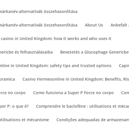
márkanév-alternatívák összehasonlítása
márkanév-alternatívák összehasonlítása
About Us
Anbefalt
 casino in United Kingdom: how it works and who uses it
ericbe és felhasználásaiba
Bevezetés a Glucophage Genericbe 
nline in United Kingdom: safety tips and trusted options
Capi
noramica
Casino Hermesonline in United Kingdom: Benefits, Ris
orce no corpo
Como funciona a Super P Force no corpo
Com
er P: o que é?
Comprendre le baclofène : utilisations et méc
utilisations et mécanisme
Condições adequadas de armazename