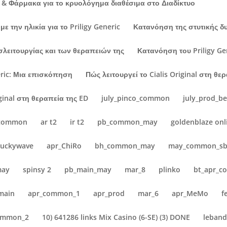
& Φάρμακα για το κρυολόγημα διαθέσιμα στο Διαδίκτυο
ε την ηλικία για το Priligy Generic
Κατανόηση της στυτικής δ
σλειτουργίας και των θεραπειών της
Κατανόηση του Priligy G
eric: Μια επισκόπηση
Πώς λειτουργεί το Cialis Original στη θε
iginal στη θεραπεία της ED
july_pinco_common
july_prod_bet
_common
ar t2
ir t2
pb_common_may
goldenblaze onl
luckywave
apr_ChiRo
bh_common_may
may_common_s
may
spinsy 2
pb_main_may
mar_8
plinko
bt_apr_
main
apr_common_1
apr_prod
mar_6
apr_MeMo
f
ommon_2
10) 641286 links Mix Casino (6-SE) (3) DONE
leband