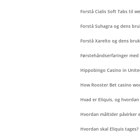
Forstå Cialis Soft Tabs til
Forstå Suhagra og dens bru
Forstå Xarelto og dens br
Førstehåndserfaringer med 
Hippobingo Casino in Unite
How Rooster Bet casino wor
Hvad er Eliquis, og hvordan 
Hvordan måltider påvirker eff
Hvordan skal Eliquis tages?