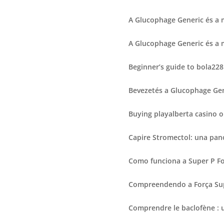
A Glucophage Generic és a 
A Glucophage Generic és a 
Beginner’s guide to bola228
Bevezetés a Glucophage Gen
Buying playalberta casino o
Capire Stromectol: una pa
Como funciona a Super P F
Compreendendo a Força Sup
Comprendre le baclofène : 