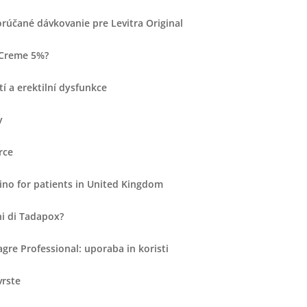
rúčané dávkovanie pre Levitra Original
r Creme 5%?
í a erektilní dysfunkce
y
rce
ino for patients in United Kingdom
uni di Tadapox?
gre Professional: uporaba in koristi
vrste