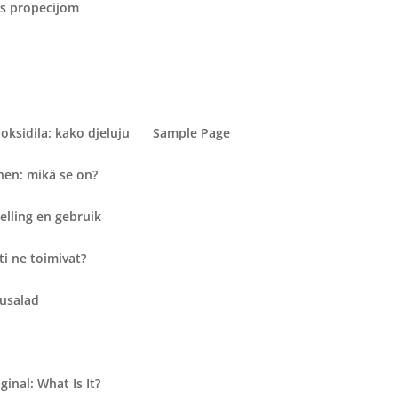
 s propecijom
oksidila: kako djeluju
Sample Page
en: mikä se on?
elling en gebruik
i ne toimivat?
tusalad
inal: What Is It?