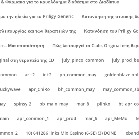
& Φάρμακα για το κρυολόγημα διαθέσιμα στο Διαδίκτυο
ε την ηλικία για το Priligy Generic
Κατανόηση της στυτικής δ
σλειτουργίας και των θεραπειών της
Κατανόηση του Priligy G
eric: Μια επισκόπηση
Πώς λειτουργεί το Cialis Original στη θε
iginal στη θεραπεία της ED
july_pinco_common
july_prod_bet
_common
ar t2
ir t2
pb_common_may
goldenblaze onl
luckywave
apr_ChiRo
bh_common_may
may_common_s
may
spinsy 2
pb_main_may
mar_8
plinko
bt_apr_
main
apr_common_1
apr_prod
mar_6
apr_MeMo
f
ommon_2
10) 641286 links Mix Casino (6-SE) (3) DONE
leband