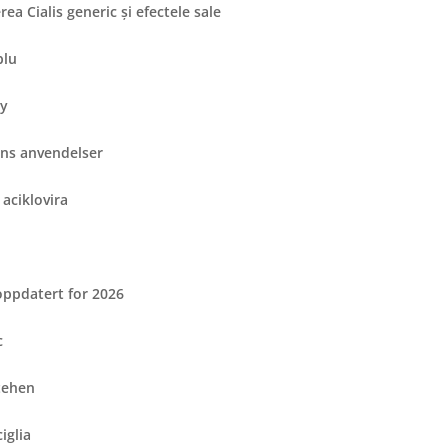
rea Cialis generic și efectele sale
blu
by
ens anvendelser
 aciklovira
oppdatert for 2026
c
tehen
iglia