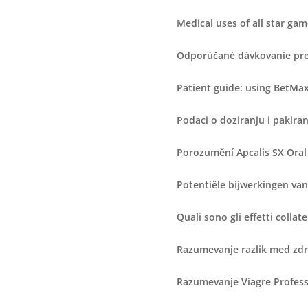
Medical uses of all star ga
Odporúčané dávkovanie pre 
Patient guide: using BetMa
Podaci o doziranju i pakiran
Porozumění Apcalis SX Oral 
Potentiële bijwerkingen van
Quali sono gli effetti colla
Razumevanje razlik med zdr
Razumevanje Viagre Professi