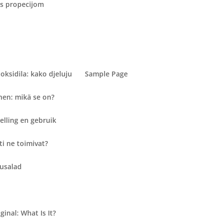
 s propecijom
oksidila: kako djeluju
Sample Page
en: mikä se on?
elling en gebruik
i ne toimivat?
tusalad
inal: What Is It?