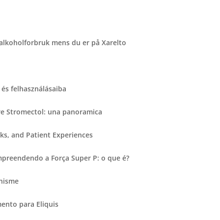
 alkoholforbruk mens du er på Xarelto
és felhasználásaiba
re Stromectol: una panoramica
ks, and Patient Experiences
preendendo a Força Super P: o que é?
anisme
nto para Eliquis