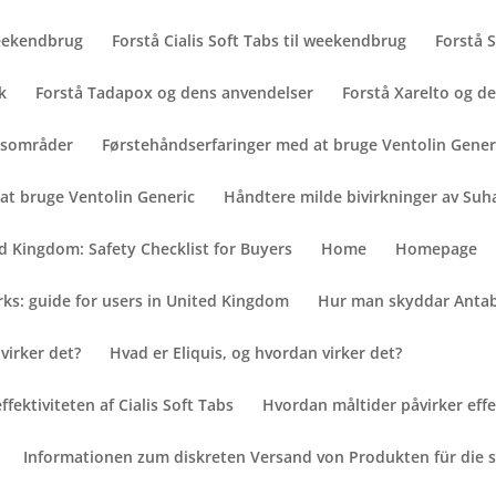
 weekendbrug
Forstå Cialis Soft Tabs til weekendbrug
Forstå 
k
Forstå Tadapox og dens anvendelser
Forstå Xarelto og 
uksområder
Førstehåndserfaringer med at bruge Ventolin Gener
at bruge Ventolin Generic
Håndtere milde bivirkninger av Suh
d Kingdom: Safety Checklist for Buyers
Home
Homepage
ks: guide for users in United Kingdom
Hur man skyddar Antab
virker det?
Hvad er Eliquis, og hvordan virker det?
ektiviteten af ​​Cialis Soft Tabs
Hvordan måltider påvirker effekt
Informationen zum diskreten Versand von Produkten für die 