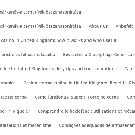
márkanév-alternatívák összehasonlítása
márkanév-alternatívák összehasonlítása
About Us
Anbefalt
 casino in United Kingdom: how it works and who uses it
ericbe és felhasználásaiba
Bevezetés a Glucophage Genericbe 
nline in United Kingdom: safety tips and trusted options
Capi
noramica
Casino Hermesonline in United Kingdom: Benefits, Ris
orce no corpo
Como funciona a Super P Force no corpo
Com
er P: o que é?
Comprendre le baclofène : utilisations et méc
utilisations et mécanisme
Condições adequadas de armazename