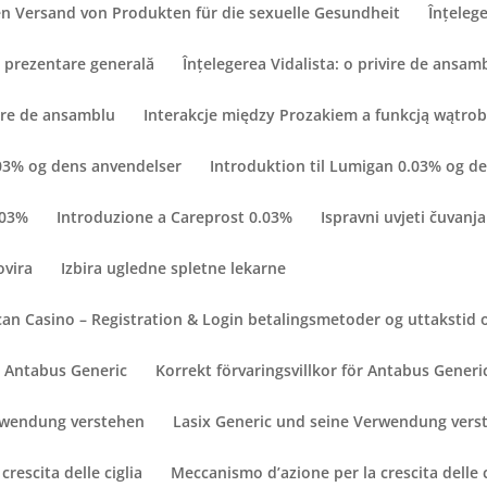
n Versand von Produkten für die sexuelle Gesundheit
Înțelege
O prezentare generală
Înțelegerea Vidalista: o privire de ansam
vire de ansamblu
Interakcje między Prozakiem a funkcją wątro
.03% og dens anvendelser
Introduktion til Lumigan 0.03% og d
.03%
Introduzione a Careprost 0.03%
Ispravni uvjeti čuvanja
ovira
Izbira ugledne spletne lekarne
an Casino – Registration & Login betalingsmetoder og uttakstid 
ör Antabus Generic
Korrekt förvaringsvillkor för Antabus Generi
erwendung verstehen
Lasix Generic und seine Verwendung vers
rescita delle ciglia
Meccanismo d’azione per la crescita delle c