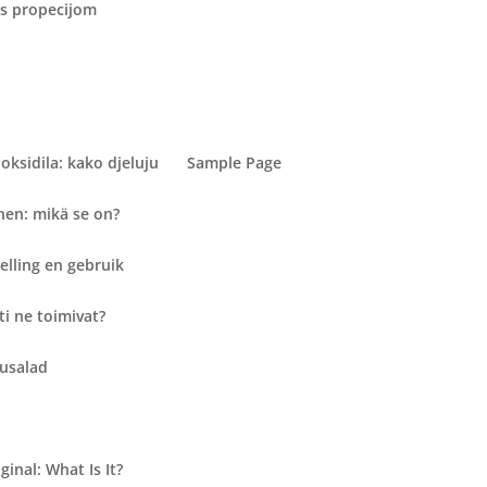
 s propecijom
oksidila: kako djeluju
Sample Page
en: mikä se on?
elling en gebruik
i ne toimivat?
tusalad
inal: What Is It?