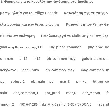
& Φάρμακα για το κρυολόγημα διαθέσιμα στο Διαδίκτυο
ε την ηλικία για το Priligy Generic
Κατανόηση της στυτικής δ
σλειτουργίας και των θεραπειών της
Κατανόηση του Priligy G
eric: Μια επισκόπηση
Πώς λειτουργεί το Cialis Original στη θε
iginal στη θεραπεία της ED
july_pinco_common
july_prod_bet
_common
ar t2
ir t2
pb_common_may
goldenblaze onl
luckywave
apr_ChiRo
bh_common_may
may_common_s
may
spinsy 2
pb_main_may
mar_8
plinko
bt_apr_
main
apr_common_1
apr_prod
mar_6
apr_MeMo
f
ommon_2
10) 641286 links Mix Casino (6-SE) (3) DONE
leband