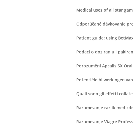
Medical uses of all star ga
Odporúčané dávkovanie pre 
Patient guide: using BetMa
Podaci o doziranju i pakiran
Porozumění Apcalis SX Oral 
Potentiële bijwerkingen van
Quali sono gli effetti colla
Razumevanje razlik med zdr
Razumevanje Viagre Professi