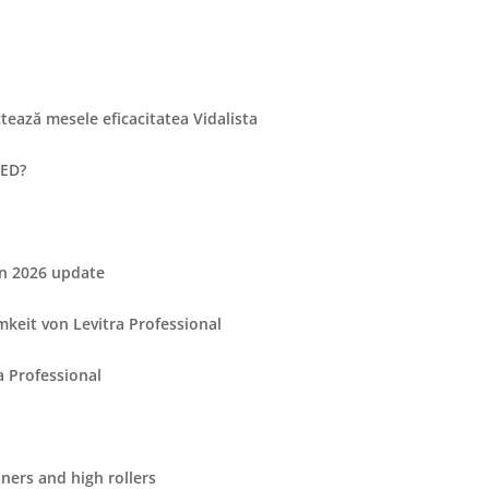
tează mesele eficacitatea Vidalista
 ED?
in 2026 update
keit von Levitra Professional
a Professional
ners and high rollers