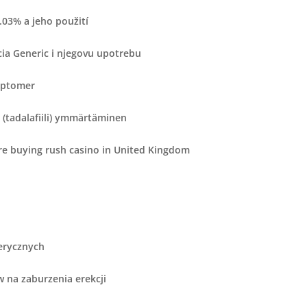
.03% a jeho použití
cia Generic i njegovu upotrebu
ymptomer
n (tadalafiili) ymmärtäminen
e buying rush casino in United Kingdom
erycznych
 na zaburzenia erekcji