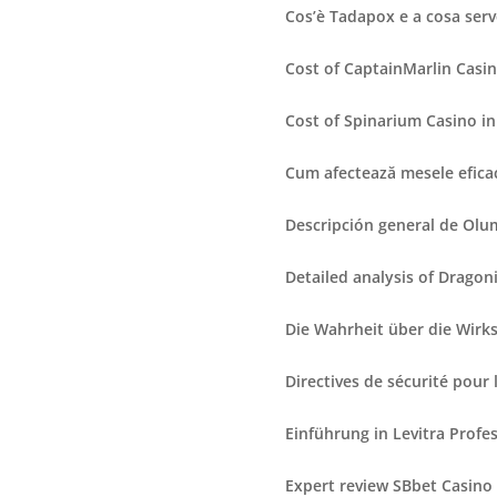
Cos’è Tadapox e a cosa serv
Cost of CaptainMarlin Casi
Cost of Spinarium Casino i
Cum afectează mesele eficac
Descripción general de Olum
Detailed analysis of Dragon
Die Wahrheit über die Wirks
Directives de sécurité pour 
Einführung in Levitra Profe
Expert review SBbet Casino 