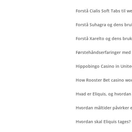
Forstå Cialis Soft Tabs til
Forstå Suhagra og dens bru
Forstå Xarelto og dens br
Førstehåndserfaringer med 
Hippobingo Casino in Unite
How Rooster Bet casino wor
Hvad er Eliquis, og hvordan 
Hvordan måltider påvirker eff
Hvordan skal Eliquis tages?