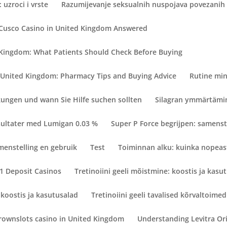
 uzroci i vrste
Razumijevanje seksualnih nuspojava povezanih
 Cusco Casino in United Kingdom Answered
 Kingdom: What Patients Should Check Before Buying
 United Kingdom: Pharmacy Tips and Buying Advice
Rutine min
ngen und wann Sie Hilfe suchen sollten
Silagran ymmärtämin
esultater med Lumigan 0.03 %
Super P Force begrijpen: samenst
menstelling en gebruik
Test
Toiminnan alku: kuinka nopeast
€1 Deposit Casinos
Tretinoiini geeli mõistmine: koostis ja kasu
 koostis ja kasutusalad
Tretinoiini geeli tavalised kõrvaltoimed
rownslots casino in United Kingdom
Understanding Levitra Orig