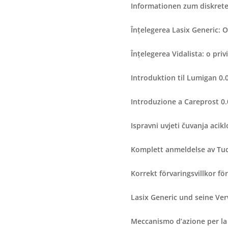
Informationen zum diskrete
Înțelegerea Lasix Generic: 
Înțelegerea Vidalista: o pri
Introduktion til Lumigan 0
Introduzione a Careprost 0
Ispravni uvjeti čuvanja acikl
Komplett anmeldelse av Tuc
Korrekt förvaringsvillkor f
Lasix Generic und seine V
Meccanismo d’azione per la c