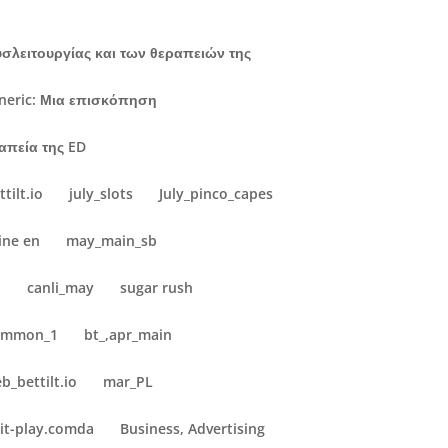
υσλειτουργίας και των θεραπειών της
eneric: Μια επισκόπηση
ραπεία της ED
tilt.io
july_slots
July_pinco_capes
ine en
may_main_sb
b
canli_may
sugar rush
common_1
bt_,apr_main
eb_bettilt.io
mar_PL
it-play.comda
Business, Advertising